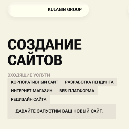
K
U
L
A
G
I
N
G
R
O
U
P
K
U
L
A
G
I
N
G
R
O
U
P
СОЗДАНИЕ
САЙТОВ
ВХОДЯЩИЕ УСЛУГИ
КОРПОРАТИВНЫЙ САЙТ
РАЗРАБОТКА ЛЕНДИНГА
ИНТЕРНЕТ-МАГАЗИН
ВЕБ-ПЛАТФОРМА
РЕДИЗАЙН САЙТА
ДАВАЙТЕ ЗАПУСТИМ ВАШ НОВЫЙ САЙТ.