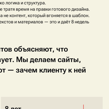
о логика и структура.
не тратя время на правки готового дизайна.
а не контент, который вгоняется в шаблон.
кстов и материалов — это и даёт 8 недель
йтов
объясняют,
что
вует.
Мы
делаем
сайты,
ют
—
зачем
клиенту
к
ней
8 лет