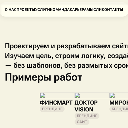
О НАС
ПРОЕКТЫ
УСЛУГИ
КОМАНДА
КАРЬЕРА
МЫСЛИ
КОНТАКТЫ
Проектируем и разрабатываем сайты
Изучаем цель, строим логику, созд
— без шаблонов, без размытых срок
Примеры работ
ФИНСМАРТ
ДОКТОР
МИРО
VISION
БРЕНДИНГ
БРЕНДИ
БРЕНДИНГ
САЙТ