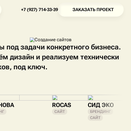
З
А
К
А
З
А
Т
Ь
П
Р
О
Е
К
Т
+
7
(
9
2
7
)
7
1
4
-
3
3
-
3
9
З
А
К
А
З
А
Т
Ь
П
Р
О
Е
К
Т
+
7
(
9
2
7
)
7
1
4
-
3
3
-
3
9
 под задачи конкретного бизнеса.
аём дизайн и реализуем технически
ов, под ключ.
НОВА
ROCAS
СИД ЭКО
НГ
САЙТ
БРЕНДИНГ
САЙТ