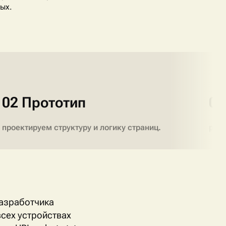
ых.
02 Прототип
03
проектируем структуру и логику страниц.
раз
разработчика
сех устройствах