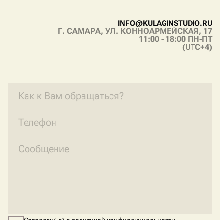
I
N
F
O
@
K
U
L
A
G
I
N
S
T
U
D
I
O
.
R
U
Г. САМАРА, УЛ. КОННОАРМЕЙСКАЯ, 17
I
N
F
O
@
K
U
L
A
G
I
N
S
T
U
D
I
O
.
R
U
11:00 - 18:00 ПН-ПТ
(UTC+4)