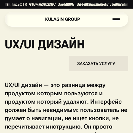
Лиды
CTR
CR
+134%
+76%
Трафик
+52%
CPC
Заявки
+187%
-28%
CPL
Время на сайте
+134%
-31%
Конверсия
CPA
Глубина прос
-24%
+1.8 min
Отказы
+47%
DEP
?
K
U
L
A
G
I
N
G
R
O
U
P
K
U
L
A
G
I
N
G
R
O
U
P
UX/UI ДИЗАЙН
ЗАКАЗАТЬ УСЛУГУ
П
О
Д
Р
О
Б
Н
Е
Е
П
О
Д
Р
О
Б
Н
Е
Е
UX/UI дизайн — это разница между
продуктом которым пользуются и
продуктом который удаляют. Интерфейс
должен быть невидимым: пользователь не
думает о навигации, не ищет кнопки, не
перечитывает инструкцию. Он просто