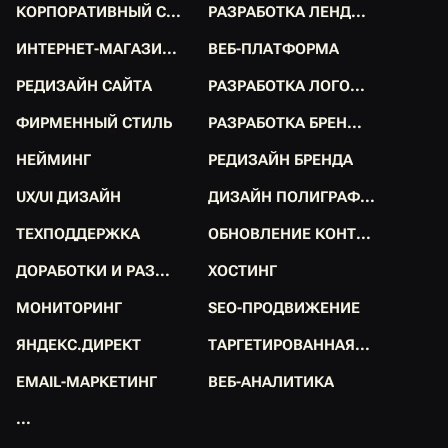
К
О
Р
П
О
Р
А
Т
И
В
Н
Ы
Й
С
.
.
.
Р
А
З
Р
А
Б
О
Т
К
А
Л
Е
Н
Д
.
.
.
К
О
Р
П
О
Р
А
Т
И
В
Н
Ы
Й
С
.
.
.
Р
А
З
Р
А
Б
О
Т
К
А
Л
Е
Н
Д
.
.
.
И
Н
Т
Е
Р
Н
Е
Т
-
М
А
Г
А
З
И
.
.
.
В
Е
Б
-
П
Л
А
Т
Ф
О
Р
М
А
И
Н
Т
Е
Р
Н
Е
Т
-
М
А
Г
А
З
И
.
.
.
В
Е
Б
-
П
Л
А
Т
Ф
О
Р
М
А
Р
Е
Д
И
З
А
Й
Н
С
А
Й
Т
А
Р
А
З
Р
А
Б
О
Т
К
А
Л
О
Г
О
.
.
.
Р
Е
Д
И
З
А
Й
Н
С
А
Й
Т
А
Р
А
З
Р
А
Б
О
Т
К
А
Л
О
Г
О
.
.
.
Ф
И
Р
М
Е
Н
Н
Ы
Й
С
Т
И
Л
Ь
Р
А
З
Р
А
Б
О
Т
К
А
Б
Р
Е
Н
.
.
.
Ф
И
Р
М
Е
Н
Н
Ы
Й
С
Т
И
Л
Ь
Р
А
З
Р
А
Б
О
Т
К
А
Б
Р
Е
Н
.
.
.
Н
Е
Й
М
И
Н
Г
Р
Е
Д
И
З
А
Й
Н
Б
Р
Е
Н
Д
А
Н
Е
Й
М
И
Н
Г
Р
Е
Д
И
З
А
Й
Н
Б
Р
Е
Н
Д
А
U
X
/
U
I
Д
И
З
А
Й
Н
Д
И
З
А
Й
Н
П
О
Л
И
Г
Р
А
Ф
.
.
.
U
X
/
U
I
Д
И
З
А
Й
Н
Д
И
З
А
Й
Н
П
О
Л
И
Г
Р
А
Ф
.
.
.
Т
Е
Х
П
О
Д
Д
Е
Р
Ж
К
А
О
Б
Н
О
В
Л
Е
Н
И
Е
К
О
Н
Т
.
.
.
Т
Е
Х
П
О
Д
Д
Е
Р
Ж
К
А
О
Б
Н
О
В
Л
Е
Н
И
Е
К
О
Н
Т
.
.
.
Д
О
Р
А
Б
О
Т
К
И
И
Р
А
З
.
.
.
Х
О
С
Т
И
Н
Г
Д
О
Р
А
Б
О
Т
К
И
И
Р
А
З
.
.
.
Х
О
С
Т
И
Н
Г
М
О
Н
И
Т
О
Р
И
Н
Г
S
E
O
-
П
Р
О
Д
В
И
Ж
Е
Н
И
Е
М
О
Н
И
Т
О
Р
И
Н
Г
S
E
O
-
П
Р
О
Д
В
И
Ж
Е
Н
И
Е
Я
Н
Д
Е
К
С
.
Д
И
Р
Е
К
Т
Т
А
Р
Г
Е
Т
И
Р
О
В
А
Н
Н
А
Я
.
.
.
Я
Н
Д
Е
К
С
.
Д
И
Р
Е
К
Т
Т
А
Р
Г
Е
Т
И
Р
О
В
А
Н
Н
А
Я
.
.
.
E
M
A
I
L
-
М
А
Р
К
Е
Т
И
Н
Г
В
Е
Б
-
А
Н
А
Л
И
Т
И
К
А
E
M
A
I
L
-
М
А
Р
К
Е
Т
И
Н
Г
В
Е
Б
-
А
Н
А
Л
И
Т
И
К
А
.
.
.
.
.
.