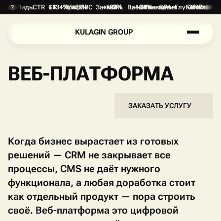
Лиды
CTR
CR
+134%
+76%
Трафик
+52%
CPC
Заявки
+187%
-28%
CPL
Время на сайте
+134%
-31%
Конверсия
CPA
Глубина прос
-24%
+1.8 min
Отказы
+47%
DEP
?
K
U
L
A
G
I
N
G
R
O
U
P
K
U
L
A
G
I
N
G
R
O
U
P
ВЕБ-ПЛАТФОРМА
ЗАКАЗАТЬ УСЛУГУ
П
О
Д
Р
О
Б
Н
Е
Е
П
О
Д
Р
О
Б
Н
Е
Е
Когда бизнес вырастает из готовых
решений — CRM не закрывает все
процессы, CMS не даёт нужного
функционала, а любая доработка стоит
как отдельный продукт — пора строить
своё. Веб-платформа это цифровой