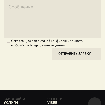
Согласен(-а) с
политикой конфиденциальности
и обработкой персональных данных
ОТПРАВИТЬ ЗАЯВКУ
КАРТА САЙТА
СОЦСЕТИ
У
С
Л
У
Г
И
V
I
B
E
R