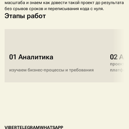
масштаба и знаем как довести такой проект до результата
без срывов сроков и переписывания кода с нуля.
Этапы работ
01 Аналитика
02 Ар
проектир
изучаем бизнес-процессы и требования
платфо
V
I
B
E
R
T
E
L
E
G
R
A
M
W
H
A
T
S
A
P
P