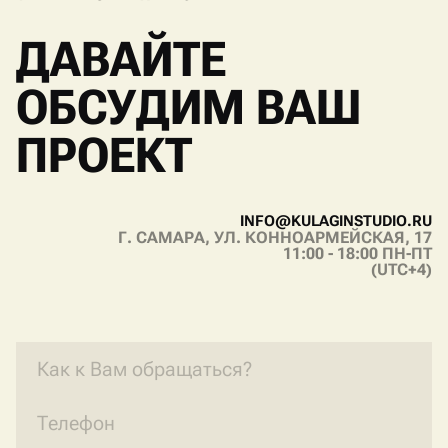
V
I
B
E
R
T
E
L
E
G
R
A
M
W
H
A
T
S
A
P
P
ДАВАЙТЕ
ОБСУДИМ ВАШ
ПРОЕКТ
I
N
F
O
@
K
U
L
A
G
I
N
S
T
U
D
I
O
.
R
U
Г. САМАРА, УЛ. КОННОАРМЕЙСКАЯ, 17
I
N
F
O
@
K
U
L
A
G
I
N
S
T
U
D
I
O
.
R
U
11:00 - 18:00 ПН-ПТ
(UTC+4)