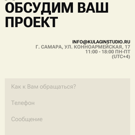
ОБСУДИМ ВАШ
ПРОЕКТ
I
N
F
O
@
K
U
L
A
G
I
N
S
T
U
D
I
O
.
R
U
Г. САМАРА, УЛ. КОННОАРМЕЙСКАЯ, 17
I
N
F
O
@
K
U
L
A
G
I
N
S
T
U
D
I
O
.
R
U
11:00 - 18:00 ПН-ПТ
(UTC+4)