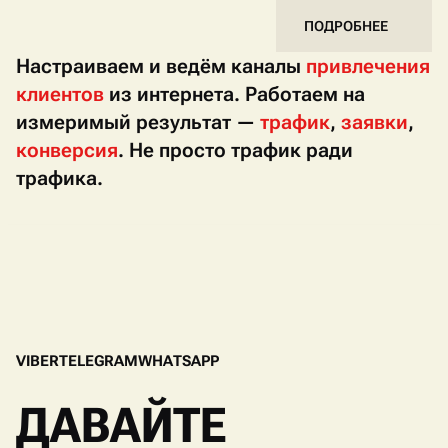
ПОДРОБНЕЕ
Настраиваем и ведём каналы
привлечения
клиентов
из интернета. Работаем на
измеримый результат —
трафик
,
заявки
,
конверсия
. Не просто трафик ради
трафика.
V
I
B
E
R
T
E
L
E
G
R
A
M
W
H
A
T
S
A
P
P
V
I
B
E
R
T
E
L
E
G
R
A
M
W
H
A
T
S
A
P
P
ДАВАЙТЕ