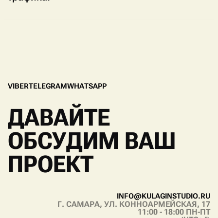
V
I
B
E
R
T
E
L
E
G
R
A
M
W
H
A
T
S
A
P
P
V
I
B
E
R
T
E
L
E
G
R
A
M
W
H
A
T
S
A
P
P
ДАВАЙТЕ
ОБСУДИМ ВАШ
ПРОЕКТ
I
N
F
O
@
K
U
L
A
G
I
N
S
T
U
D
I
O
.
R
U
Г. САМАРА, УЛ. КОННОАРМЕЙСКАЯ, 17
I
N
F
O
@
K
U
L
A
G
I
N
S
T
U
D
I
O
.
R
U
11:00 - 18:00 ПН-ПТ