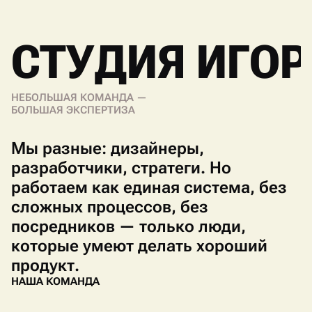
СТУДИЯ ИГОР
НЕБОЛЬШАЯ КОМАНДА —
БОЛЬШАЯ ЭКСПЕРТИЗА
Мы разные: дизайнеры,
разработчики, стратеги. Но
работаем как единая система, без
сложных процессов, без
посредников — только люди,
которые умеют делать хороший
продукт.
Н
А
Ш
А
К
О
М
А
Н
Д
А
Н
А
Ш
А
К
О
М
А
Н
Д
А