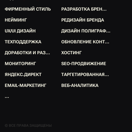
Р
Е
Д
И
З
А
Й
Н
С
А
Й
Т
А
Р
А
З
Р
А
Б
О
Т
К
А
Л
О
Г
О
.
.
.
Ф
И
Р
М
Е
Н
Н
Ы
Й
С
Т
И
Л
Ь
Р
А
З
Р
А
Б
О
Т
К
А
Б
Р
Е
Н
.
.
.
Ф
И
Р
М
Е
Н
Н
Ы
Й
С
Т
И
Л
Ь
Р
А
З
Р
А
Б
О
Т
К
А
Б
Р
Е
Н
.
.
.
Н
Е
Й
М
И
Н
Г
Р
Е
Д
И
З
А
Й
Н
Б
Р
Е
Н
Д
А
Н
Е
Й
М
И
Н
Г
Р
Е
Д
И
З
А
Й
Н
Б
Р
Е
Н
Д
А
U
X
/
U
I
Д
И
З
А
Й
Н
Д
И
З
А
Й
Н
П
О
Л
И
Г
Р
А
Ф
.
.
.
U
X
/
U
I
Д
И
З
А
Й
Н
Д
И
З
А
Й
Н
П
О
Л
И
Г
Р
А
Ф
.
.
.
Т
Е
Х
П
О
Д
Д
Е
Р
Ж
К
А
О
Б
Н
О
В
Л
Е
Н
И
Е
К
О
Н
Т
.
.
.
Т
Е
Х
П
О
Д
Д
Е
Р
Ж
К
А
О
Б
Н
О
В
Л
Е
Н
И
Е
К
О
Н
Т
.
.
.
Д
О
Р
А
Б
О
Т
К
И
И
Р
А
З
.
.
.
Х
О
С
Т
И
Н
Г
Д
О
Р
А
Б
О
Т
К
И
И
Р
А
З
.
.
.
Х
О
С
Т
И
Н
Г
М
О
Н
И
Т
О
Р
И
Н
Г
S
E
O
-
П
Р
О
Д
В
И
Ж
Е
Н
И
Е
М
О
Н
И
Т
О
Р
И
Н
Г
S
E
O
-
П
Р
О
Д
В
И
Ж
Е
Н
И
Е
Я
Н
Д
Е
К
С
.
Д
И
Р
Е
К
Т
Т
А
Р
Г
Е
Т
И
Р
О
В
А
Н
Н
А
Я
.
.
.
Я
Н
Д
Е
К
С
.
Д
И
Р
Е
К
Т
Т
А
Р
Г
Е
Т
И
Р
О
В
А
Н
Н
А
Я
.
.
.
E
M
A
I
L
-
М
А
Р
К
Е
Т
И
Н
Г
В
Е
Б
-
А
Н
А
Л
И
Т
И
К
А
E
M
A
I
L
-
М
А
Р
К
Е
Т
И
Н
Г
В
Е
Б
-
А
Н
А
Л
И
Т
И
К
А
.
.
.
.
.
.
© ВСЕ ПРАВА ЗАЩИЩЕНЫ