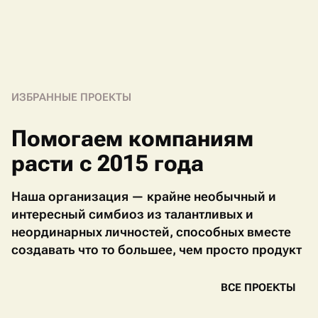
ИЗБРАННЫЕ ПРОЕКТЫ
Помогаем компаниям
расти
с 2015 года
Наша организация — крайне необычный и
интересный симбиоз из талантливых и
неординарных личностей, способных вместе
создавать что то большее, чем просто продукт
В
С
Е
П
Р
О
Е
К
Т
Ы
В
С
Е
П
Р
О
Е
К
Т
Ы