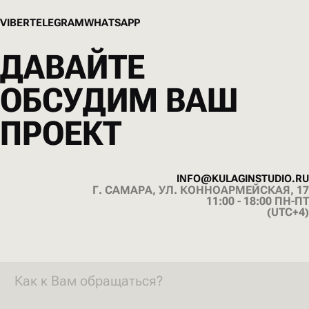
V
I
B
E
R
T
E
L
E
G
R
A
M
W
H
A
T
S
A
P
P
V
I
B
E
R
T
E
L
E
G
R
A
M
W
H
A
T
S
A
P
P
ДАВАЙТЕ
ОБСУДИМ ВАШ
ПРОЕКТ
I
N
F
O
@
K
U
L
A
G
I
N
S
T
U
D
I
O
.
R
U
Г. САМАРА, УЛ. КОННОАРМЕЙСКАЯ, 17
I
N
F
O
@
K
U
L
A
G
I
N
S
T
U
D
I
O
.
R
U
11:00 - 18:00 ПН-ПТ
(UTC+4)