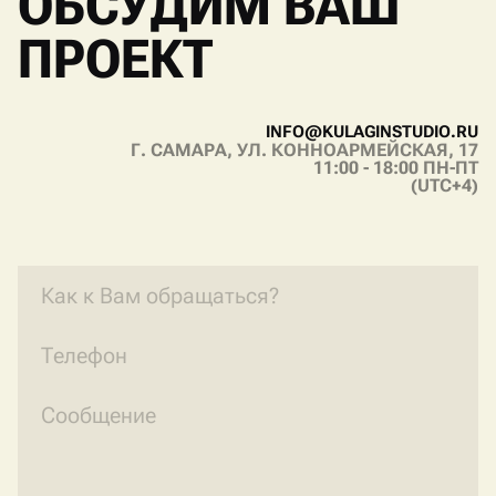
ОБСУДИМ ВАШ
ПРОЕКТ
I
N
F
O
@
K
U
L
A
G
I
N
S
T
U
D
I
O
.
R
U
Г. САМАРА, УЛ. КОННОАРМЕЙСКАЯ, 17
I
N
F
O
@
K
U
L
A
G
I
N
S
T
U
D
I
O
.
R
U
11:00 - 18:00 ПН-ПТ
(UTC+4)