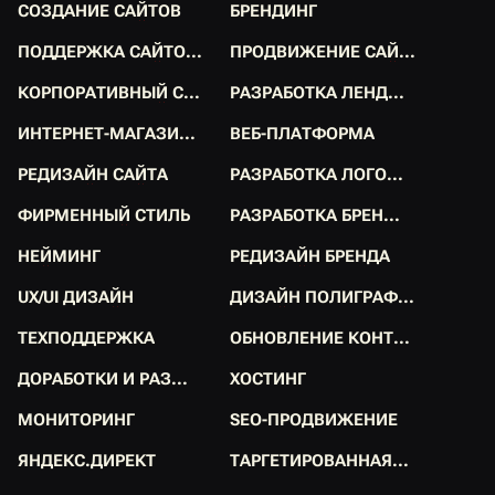
С
О
З
Д
А
Н
И
Е
С
А
Й
Т
О
В
Б
Р
Е
Н
Д
И
Н
Г
С
О
З
Д
А
Н
И
Е
С
А
Й
Т
О
В
Б
Р
Е
Н
Д
И
Н
Г
П
О
Д
Д
Е
Р
Ж
К
А
С
А
Й
Т
О
.
.
.
П
Р
О
Д
В
И
Ж
Е
Н
И
Е
С
А
Й
.
.
.
П
О
Д
Д
Е
Р
Ж
К
А
С
А
Й
Т
О
.
.
.
П
Р
О
Д
В
И
Ж
Е
Н
И
Е
С
А
Й
.
.
.
К
О
Р
П
О
Р
А
Т
И
В
Н
Ы
Й
С
.
.
.
Р
А
З
Р
А
Б
О
Т
К
А
Л
Е
Н
Д
.
.
.
К
О
Р
П
О
Р
А
Т
И
В
Н
Ы
Й
С
.
.
.
Р
А
З
Р
А
Б
О
Т
К
А
Л
Е
Н
Д
.
.
.
И
Н
Т
Е
Р
Н
Е
Т
-
М
А
Г
А
З
И
.
.
.
В
Е
Б
-
П
Л
А
Т
Ф
О
Р
М
А
И
Н
Т
Е
Р
Н
Е
Т
-
М
А
Г
А
З
И
.
.
.
В
Е
Б
-
П
Л
А
Т
Ф
О
Р
М
А
Р
Е
Д
И
З
А
Й
Н
С
А
Й
Т
А
Р
А
З
Р
А
Б
О
Т
К
А
Л
О
Г
О
.
.
.
Р
Е
Д
И
З
А
Й
Н
С
А
Й
Т
А
Р
А
З
Р
А
Б
О
Т
К
А
Л
О
Г
О
.
.
.
Ф
И
Р
М
Е
Н
Н
Ы
Й
С
Т
И
Л
Ь
Р
А
З
Р
А
Б
О
Т
К
А
Б
Р
Е
Н
.
.
.
Ф
И
Р
М
Е
Н
Н
Ы
Й
С
Т
И
Л
Ь
Р
А
З
Р
А
Б
О
Т
К
А
Б
Р
Е
Н
.
.
.
Н
Е
Й
М
И
Н
Г
Р
Е
Д
И
З
А
Й
Н
Б
Р
Е
Н
Д
А
Н
Е
Й
М
И
Н
Г
Р
Е
Д
И
З
А
Й
Н
Б
Р
Е
Н
Д
А
U
X
/
U
I
Д
И
З
А
Й
Н
Д
И
З
А
Й
Н
П
О
Л
И
Г
Р
А
Ф
.
.
.
U
X
/
U
I
Д
И
З
А
Й
Н
Д
И
З
А
Й
Н
П
О
Л
И
Г
Р
А
Ф
.
.
.
Т
Е
Х
П
О
Д
Д
Е
Р
Ж
К
А
О
Б
Н
О
В
Л
Е
Н
И
Е
К
О
Н
Т
.
.
.
Т
Е
Х
П
О
Д
Д
Е
Р
Ж
К
А
О
Б
Н
О
В
Л
Е
Н
И
Е
К
О
Н
Т
.
.
.
Д
О
Р
А
Б
О
Т
К
И
И
Р
А
З
.
.
.
Х
О
С
Т
И
Н
Г
Д
О
Р
А
Б
О
Т
К
И
И
Р
А
З
.
.
.
Х
О
С
Т
И
Н
Г
М
О
Н
И
Т
О
Р
И
Н
Г
S
E
O
-
П
Р
О
Д
В
И
Ж
Е
Н
И
Е
М
О
Н
И
Т
О
Р
И
Н
Г
S
E
O
-
П
Р
О
Д
В
И
Ж
Е
Н
И
Е
Я
Н
Д
Е
К
С
.
Д
И
Р
Е
К
Т
Т
А
Р
Г
Е
Т
И
Р
О
В
А
Н
Н
А
Я
.
.
.
Я
Н
Д
Е
К
С
.
Д
И
Р
Е
К
Т
Т
А
Р
Г
Е
Т
И
Р
О
В
А
Н
Н
А
Я
.
.
.