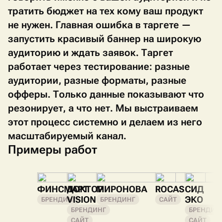
тратить бюджет на тех кому ваш продукт
не нужен. Главная ошибка в таргете —
запустить красивый баннер на широкую
аудиторию и ждать заявок. Таргет
работает через тестирование: разные
аудитории, разные форматы, разные
офферы. Только данные показывают что
резонирует, а что нет. Мы выстраиваем
этот процесс системно и делаем из него
масштабируемый канал.
Примеры работ
ФИНСМАРТ
ДОКТОР
МИРОНОВА
ROCAS
СИД
VISION
ЭКО
БРЕНДИНГ
БРЕНДИНГ
САЙТ
БРЕНДИНГ
БРЕНДИН
САЙТ
САЙТ