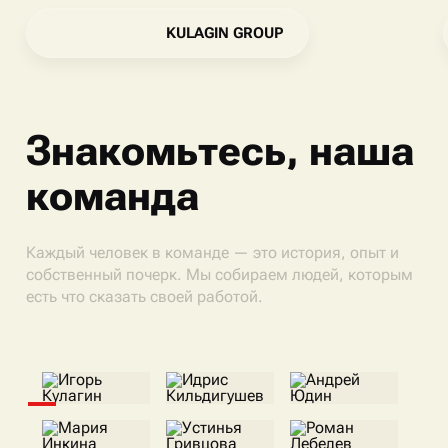
K
U
L
A
G
I
N
G
R
O
U
P
K
U
L
A
G
I
N
G
R
O
U
P
Знакомьтесь, наша
команда
Каждый человек в команде — это история, опыт и
собственный почерк. Мы собираем людей, которым
есть что сказать своей работой.