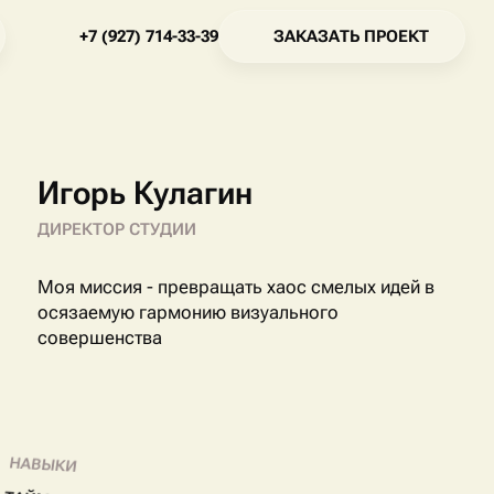
З
А
К
А
З
А
Т
Ь
П
Р
О
Е
К
Т
+
7
(
9
2
7
)
7
1
4
-
3
3
-
3
9
З
А
К
А
З
А
Т
Ь
П
Р
О
Е
К
Т
+
7
(
9
2
7
)
7
1
4
-
3
3
-
3
9
Игорь Кулагин
ДИРЕКТОР СТУДИИ
Моя миссия - превращать хаос смелых идей в
осязаемую гармонию визуального
совершенства
НАВЫКИ