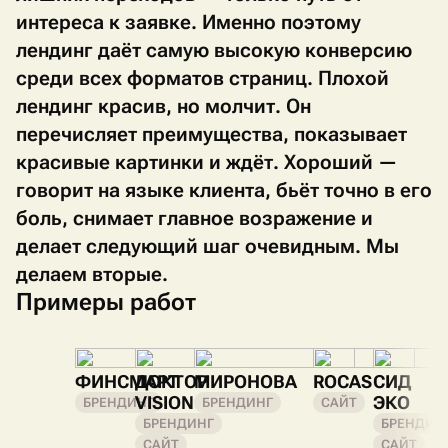
интереса к заявке. Именно поэтому
лендинг даёт самую высокую конверсию
среди всех форматов страниц. Плохой
лендинг красив, но молчит. Он
перечисляет преимущества, показывает
красивые картинки и ждёт. Хороший —
говорит на языке клиента, бьёт точно в его
боль, снимает главное возражение и
делает следующий шаг очевидным. Мы
делаем вторые.
Примеры работ
ФИНСМАРТ
ДОКТОР
МИРОНОВА
ROCAS
СИД
VISION
ЭКО
БРЕНДИНГ
БРЕНДИНГ
САЙТ
БРЕНДИНГ
БРЕНДИН
САЙТ
САЙТ