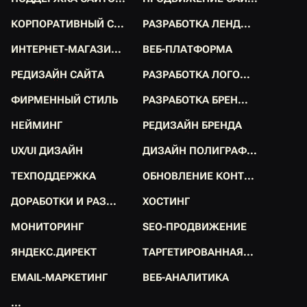
П
О
Д
Д
Е
Р
Ж
К
А
С
А
Й
Т
О
.
.
.
П
Р
О
Д
В
И
Ж
Е
Н
И
Е
С
А
Й
.
.
.
К
О
Р
П
О
Р
А
Т
И
В
Н
Ы
Й
С
.
.
.
Р
А
З
Р
А
Б
О
Т
К
А
Л
Е
Н
Д
.
.
.
К
О
Р
П
О
Р
А
Т
И
В
Н
Ы
Й
С
.
.
.
Р
А
З
Р
А
Б
О
Т
К
А
Л
Е
Н
Д
.
.
.
И
Н
Т
Е
Р
Н
Е
Т
-
М
А
Г
А
З
И
.
.
.
В
Е
Б
-
П
Л
А
Т
Ф
О
Р
М
А
И
Н
Т
Е
Р
Н
Е
Т
-
М
А
Г
А
З
И
.
.
.
В
Е
Б
-
П
Л
А
Т
Ф
О
Р
М
А
Р
Е
Д
И
З
А
Й
Н
С
А
Й
Т
А
Р
А
З
Р
А
Б
О
Т
К
А
Л
О
Г
О
.
.
.
Р
Е
Д
И
З
А
Й
Н
С
А
Й
Т
А
Р
А
З
Р
А
Б
О
Т
К
А
Л
О
Г
О
.
.
.
Ф
И
Р
М
Е
Н
Н
Ы
Й
С
Т
И
Л
Ь
Р
А
З
Р
А
Б
О
Т
К
А
Б
Р
Е
Н
.
.
.
Ф
И
Р
М
Е
Н
Н
Ы
Й
С
Т
И
Л
Ь
Р
А
З
Р
А
Б
О
Т
К
А
Б
Р
Е
Н
.
.
.
Н
Е
Й
М
И
Н
Г
Р
Е
Д
И
З
А
Й
Н
Б
Р
Е
Н
Д
А
Н
Е
Й
М
И
Н
Г
Р
Е
Д
И
З
А
Й
Н
Б
Р
Е
Н
Д
А
U
X
/
U
I
Д
И
З
А
Й
Н
Д
И
З
А
Й
Н
П
О
Л
И
Г
Р
А
Ф
.
.
.
U
X
/
U
I
Д
И
З
А
Й
Н
Д
И
З
А
Й
Н
П
О
Л
И
Г
Р
А
Ф
.
.
.
Т
Е
Х
П
О
Д
Д
Е
Р
Ж
К
А
О
Б
Н
О
В
Л
Е
Н
И
Е
К
О
Н
Т
.
.
.
Т
Е
Х
П
О
Д
Д
Е
Р
Ж
К
А
О
Б
Н
О
В
Л
Е
Н
И
Е
К
О
Н
Т
.
.
.
Д
О
Р
А
Б
О
Т
К
И
И
Р
А
З
.
.
.
Х
О
С
Т
И
Н
Г
Д
О
Р
А
Б
О
Т
К
И
И
Р
А
З
.
.
.
Х
О
С
Т
И
Н
Г
М
О
Н
И
Т
О
Р
И
Н
Г
S
E
O
-
П
Р
О
Д
В
И
Ж
Е
Н
И
Е
М
О
Н
И
Т
О
Р
И
Н
Г
S
E
O
-
П
Р
О
Д
В
И
Ж
Е
Н
И
Е
Я
Н
Д
Е
К
С
.
Д
И
Р
Е
К
Т
Т
А
Р
Г
Е
Т
И
Р
О
В
А
Н
Н
А
Я
.
.
.
Я
Н
Д
Е
К
С
.
Д
И
Р
Е
К
Т
Т
А
Р
Г
Е
Т
И
Р
О
В
А
Н
Н
А
Я
.
.
.
E
M
A
I
L
-
М
А
Р
К
Е
Т
И
Н
Г
В
Е
Б
-
А
Н
А
Л
И
Т
И
К
А
E
M
A
I
L
-
М
А
Р
К
Е
Т
И
Н
Г
В
Е
Б
-
А
Н
А
Л
И
Т
И
К
А
.
.
.