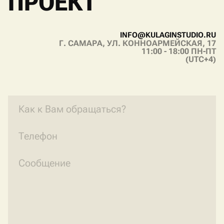
ПРОЕКТ
I
N
F
O
@
K
U
L
A
G
I
N
S
T
U
D
I
O
.
R
U
Г. САМАРА, УЛ. КОННОАРМЕЙСКАЯ, 17
I
N
F
O
@
K
U
L
A
G
I
N
S
T
U
D
I
O
.
R
U
11:00 - 18:00 ПН-ПТ
(UTC+4)