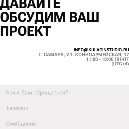
ДАВАЙТЕ
ОБСУДИМ ВАШ
ПРОЕКТ
I
N
F
O
@
K
U
L
A
G
I
N
S
T
U
D
I
O
.
R
U
Г. САМАРА, УЛ. КОННОАРМЕЙСКАЯ, 17
I
N
F
O
@
K
U
L
A
G
I
N
S
T
U
D
I
O
.
R
U
11:00 - 18:00 ПН-ПТ
(UTC+4)