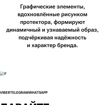
Графические
элементы,
вдохновлённые
рисунком
протектора,
формируют
динамичный
и узнаваемый
образ,
подчёркивая
надёжность
и характер
бренда.
V
I
B
E
R
T
E
L
E
G
R
A
M
W
H
A
T
S
A
P
P
V
I
B
E
R
T
E
L
E
G
R
A
M
W
H
A
T
S
A
P
P