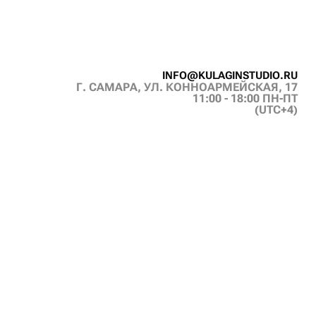
I
N
F
O
@
K
U
L
A
G
I
N
S
T
U
D
I
O
.
R
U
Г. САМАРА, УЛ. КОННОАРМЕЙСКАЯ, 17
I
N
F
O
@
K
U
L
A
G
I
N
S
T
U
D
I
O
.
R
U
11:00 - 18:00 ПН-ПТ
(UTC+4)