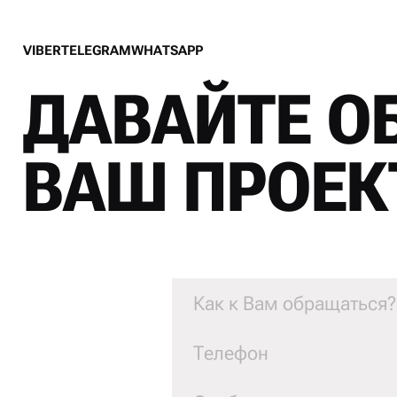
V
I
B
E
R
T
E
L
E
G
R
A
M
W
H
A
T
S
A
P
P
V
I
B
E
R
T
E
L
E
G
R
A
M
W
H
A
T
S
A
P
P
ДАВАЙТЕ О
ВАШ ПРОЕК