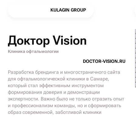
K
U
L
A
G
I
N
G
R
O
U
P
K
U
L
A
G
I
N
G
R
O
U
P
Доктор Vision
Клиника офтальмологии
D
O
C
T
O
R
-
V
I
S
I
O
N
.
R
U
D
O
C
T
O
R
-
V
I
S
I
O
N
.
R
U
Разработка брендинга и многостраничного сайта
для офтальмологической клиники в Самаре,
который стал эффективным инструментом
формирования доверия и демонстрации
экспертности. Важно было не только отразить опыт
и профессионализм команды, но и сформировать
образ современной, заботливой клиники