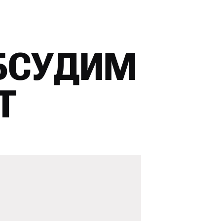
БСУДИМ
Т