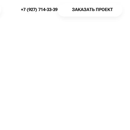
З
А
К
А
З
А
Т
Ь
П
Р
О
Е
К
Т
+
7
(
9
2
7
)
7
1
4
-
3
3
-
3
9
З
А
К
А
З
А
Т
Ь
П
Р
О
Е
К
Т
+
7
(
9
2
7
)
7
1
4
-
3
3
-
3
9