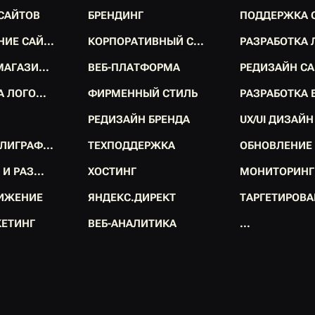
С
А
Й
Т
О
В
Б
Р
Е
Н
Д
И
Н
Г
П
О
Д
Д
Е
Р
Ж
К
А
С
А
Й
Т
О
В
Б
Р
Е
Н
Д
И
Н
Г
П
О
Д
Д
Е
Р
Ж
К
А
Н
И
Е
С
А
Й
.
.
.
К
О
Р
П
О
Р
А
Т
И
В
Н
Ы
Й
С
.
.
.
Р
А
З
Р
А
Б
О
Т
К
А
Н
И
Е
С
А
Й
.
.
.
К
О
Р
П
О
Р
А
Т
И
В
Н
Ы
Й
С
.
.
.
Р
А
З
Р
А
Б
О
Т
К
А
М
А
Г
А
З
И
.
.
.
В
Е
Б
-
П
Л
А
Т
Ф
О
Р
М
А
Р
Е
Д
И
З
А
Й
Н
С
А
М
А
Г
А
З
И
.
.
.
В
Е
Б
-
П
Л
А
Т
Ф
О
Р
М
А
Р
Е
Д
И
З
А
Й
Н
С
А
А
Л
О
Г
О
.
.
.
Ф
И
Р
М
Е
Н
Н
Ы
Й
С
Т
И
Л
Ь
Р
А
З
Р
А
Б
О
Т
К
А
А
Л
О
Г
О
.
.
.
Ф
И
Р
М
Е
Н
Н
Ы
Й
С
Т
И
Л
Ь
Р
А
З
Р
А
Б
О
Т
К
А
Р
Е
Д
И
З
А
Й
Н
Б
Р
Е
Н
Д
А
U
X
/
U
I
Д
И
З
А
Й
Н
Р
Е
Д
И
З
А
Й
Н
Б
Р
Е
Н
Д
А
U
X
/
U
I
Д
И
З
А
Й
Н
Л
И
Г
Р
А
Ф
.
.
.
Т
Е
Х
П
О
Д
Д
Е
Р
Ж
К
А
О
Б
Н
О
В
Л
Е
Н
И
Е
Л
И
Г
Р
А
Ф
.
.
.
Т
Е
Х
П
О
Д
Д
Е
Р
Ж
К
А
О
Б
Н
О
В
Л
Е
Н
И
Е
И
И
Р
А
З
.
.
.
Х
О
С
Т
И
Н
Г
М
О
Н
И
Т
О
Р
И
Н
Г
И
И
Р
А
З
.
.
.
Х
О
С
Т
И
Н
Г
М
О
Н
И
Т
О
Р
И
Н
Г
И
Ж
Е
Н
И
Е
Я
Н
Д
Е
К
С
.
Д
И
Р
Е
К
Т
Т
А
Р
Г
Е
Т
И
Р
О
В
А
И
Ж
Е
Н
И
Е
Я
Н
Д
Е
К
С
.
Д
И
Р
Е
К
Т
Т
А
Р
Г
Е
Т
И
Р
О
В
А
К
Е
Т
И
Н
Г
В
Е
Б
-
А
Н
А
Л
И
Т
И
К
А
.
.
.
К
Е
Т
И
Н
Г
В
Е
Б
-
А
Н
А
Л
И
Т
И
К
А
.
.
.