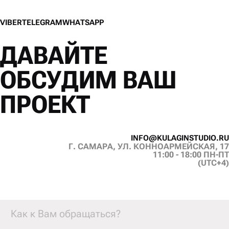
V
I
B
E
R
T
E
L
E
G
R
A
M
W
H
A
T
S
A
P
P
V
I
B
E
R
T
E
L
E
G
R
A
M
W
H
A
T
S
A
P
P
ДАВАЙТЕ
ОБСУДИМ ВАШ
ПРОЕКТ
I
N
F
O
@
K
U
L
A
G
I
N
S
T
U
D
I
O
.
R
U
Г. САМАРА, УЛ. КОННОАРМЕЙСКАЯ, 17
I
N
F
O
@
K
U
L
A
G
I
N
S
T
U
D
I
O
.
R
U
11:00 - 18:00 ПН-ПТ
(UTC+4)