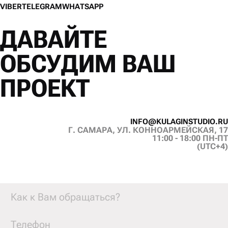
V
I
B
E
R
T
E
L
E
G
R
A
M
W
H
A
T
S
A
P
P
V
I
B
E
R
T
E
L
E
G
R
A
M
W
H
A
T
S
A
P
P
ДАВАЙТЕ
ОБСУДИМ ВАШ
ПРОЕКТ
I
N
F
O
@
K
U
L
A
G
I
N
S
T
U
D
I
O
.
R
U
Г. САМАРА, УЛ. КОННОАРМЕЙСКАЯ, 17
I
N
F
O
@
K
U
L
A
G
I
N
S
T
U
D
I
O
.
R
U
11:00 - 18:00 ПН-ПТ
(UTC+4)