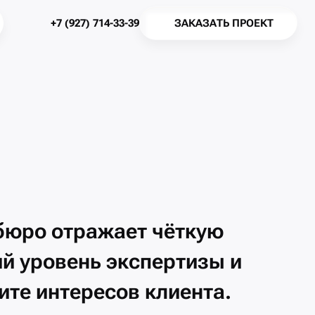
З
А
К
А
З
А
Т
Ь
П
Р
О
Е
К
Т
+
7
(
9
2
7
)
7
1
4
-
3
3
-
3
9
З
А
К
А
З
А
Т
Ь
П
Р
О
Е
К
Т
+
7
(
9
2
7
)
7
1
4
-
3
3
-
3
9
бюро
отражает
чёткую
ий
уровень
экспертизы
и
ите
интересов
клиента.