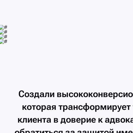
Создали
высококонверси
которая
трансформирует
клиента
в
доверие
к адвок
обратиться
за защитой
име