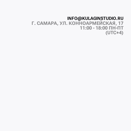
I
N
F
O
@
K
U
L
A
G
I
N
S
T
U
D
I
O
.
R
U
Г. САМАРА, УЛ. КОННОАРМЕЙСКАЯ, 17
I
N
F
O
@
K
U
L
A
G
I
N
S
T
U
D
I
O
.
R
U
11:00 - 18:00 ПН-ПТ
(UTC+4)