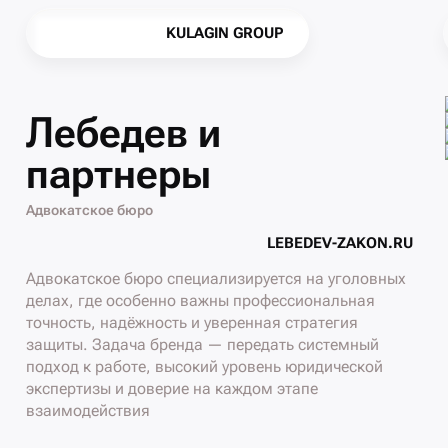
K
U
L
A
G
I
N
G
R
O
U
P
K
U
L
A
G
I
N
G
R
O
U
P
Лебедев и
партнеры
Адвокатское бюро
L
E
B
E
D
E
V
-
Z
A
K
O
N
.
R
U
L
E
B
E
D
E
V
-
Z
A
K
O
N
.
R
U
Адвокатское бюро специализируется на уголовных
делах, где особенно важны профессиональная
точность, надёжность и уверенная стратегия
защиты. Задача бренда — передать системный
подход к работе, высокий уровень юридической
экспертизы и доверие на каждом этапе
взаимодействия