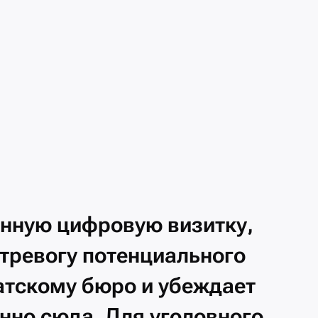
онную
цифровую
визитку,
тревогу
потенциального
атскому
бюро
и убеждает
нно
сюда.
Для уголовного