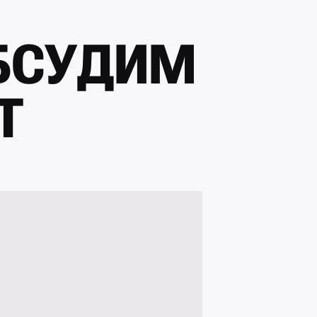
БСУДИМ
Т