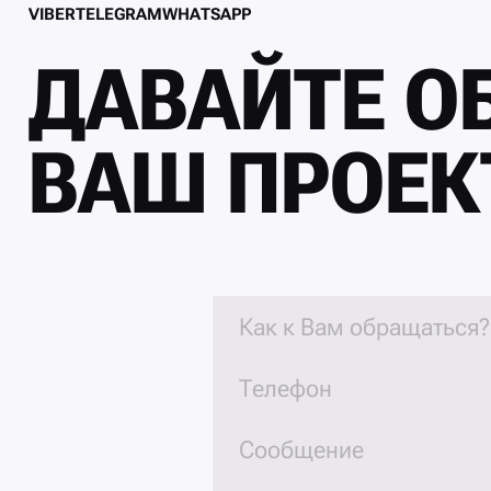
V
I
B
E
R
T
E
L
E
G
R
A
M
W
H
A
T
S
A
P
P
V
I
B
E
R
T
E
L
E
G
R
A
M
W
H
A
T
S
A
P
P
ДАВАЙТЕ О
ВАШ ПРОЕК