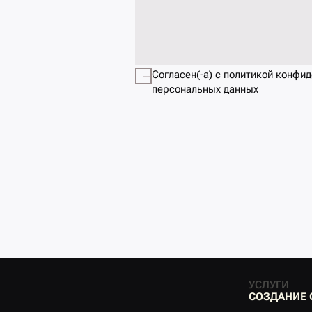
Согласен(-а) с
политикой конфи
персональных данных
УСЛУГИ
С
О
З
Д
А
Н
И
Е
С
О
З
Д
А
Н
И
Е