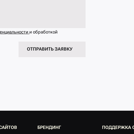
денциальности
и обработкой
ОТПРАВИТЬ ЗАЯВКУ
С
А
Й
Т
О
В
Б
Р
Е
Н
Д
И
Н
Г
П
О
Д
Д
Е
Р
Ж
К
А
С
А
Й
Т
О
В
Б
Р
Е
Н
Д
И
Н
Г
П
О
Д
Д
Е
Р
Ж
К
А