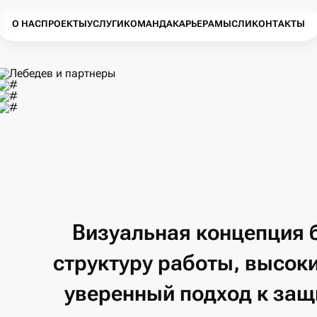
О НАС
ПРОЕКТЫ
УСЛУГИ
КОМАНДА
КАРЬЕРА
МЫСЛИ
КОНТАКТЫ
Визуальная
концепция
структуру
работы,
высок
уверенный
подход
к
защ