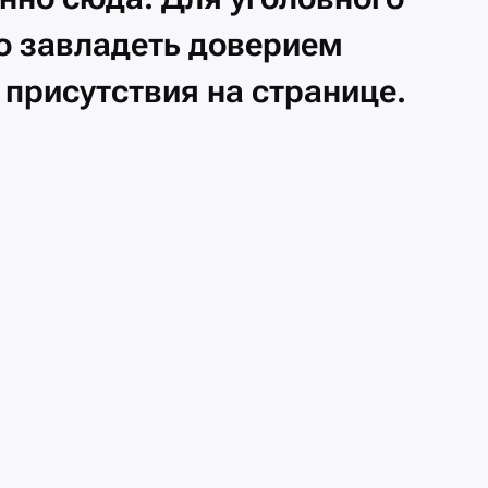
о
завладеть
доверием
д
присутствия
на
странице.