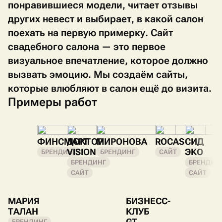
понравившиеся модели, читает отзывы
других невест и выбирает, в какой салон
поехать на первую примерку. Сайт
свадебного салона — это первое
визуальное впечатление, которое должно
вызвать эмоцию. Мы создаём сайты,
которые влюбляют в салон ещё до визита.
Примеры работ
ФИНСМАРТ
ДОКТОР
МИРОНОВА
ROCAS
СИД
VISION
ЭКО
БРЕНДИНГ
БРЕНДИНГ
САЙТ
БРЕНДИНГ
БРЕНДИН
САЙТ
САЙТ
МАРИЯ
БИЗНЕСС-
ТАЛАН
КЛУБ
GT
БРЕНДИНГ