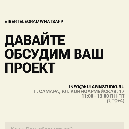
V
I
B
E
R
T
E
L
E
G
R
A
M
W
H
A
T
S
A
P
P
V
I
B
E
R
T
E
L
E
G
R
A
M
W
H
A
T
S
A
P
P
ДАВАЙТЕ
ОБСУДИМ ВАШ
ПРОЕКТ
I
N
F
O
@
K
U
L
A
G
I
N
S
T
U
D
I
O
.
R
U
Г. САМАРА, УЛ. КОННОАРМЕЙСКАЯ, 17
I
N
F
O
@
K
U
L
A
G
I
N
S
T
U
D
I
O
.
R
U
11:00 - 18:00 ПН-ПТ
(UTC+4)