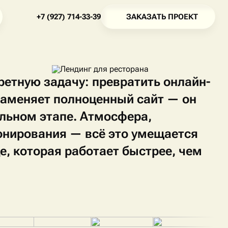
З
А
К
А
З
А
Т
Ь
П
Р
О
Е
К
Т
+
7
(
9
2
7
)
7
1
4
-
3
3
-
3
9
З
А
К
А
З
А
Т
Ь
П
Р
О
Е
К
Т
+
7
(
9
2
7
)
7
1
4
-
3
3
-
3
9
ретную задачу: превратить онлайн-
 заменяет полноценный сайт — он
альном этапе. Атмосфера,
нирования — всё это умещается
е, которая работает быстрее, чем