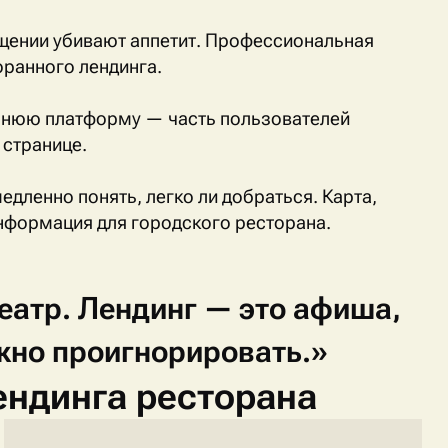
щении убивают аппетит. Профессиональная
ранного лендинга.
оннюю платформу — часть пользователей
 странице.
едленно понять, легко ли добраться. Карта,
нформация для городского ресторана.
еатр.
Лендинг
—
это
афиша,
жно
проигнорировать.»
ендинга ресторана