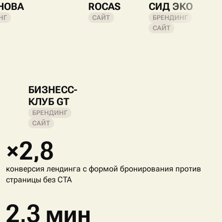
НОВА
ROCAS
СИД ЭКО
НГ
САЙТ
БРЕНДИНГ
САЙТ
БИЗНЕСС-
КЛУБ GT
БРЕНДИНГ
САЙТ
×2,8
конверсия лендинга с формой бронирования против
страницы без CTA
2,3 мин