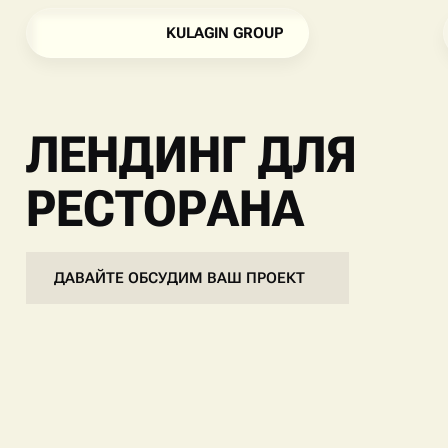
K
U
L
A
G
I
N
G
R
O
U
P
K
U
L
A
G
I
N
G
R
O
U
P
ЛЕНДИНГ ДЛЯ
РЕСТОРАНА
ДАВАЙТЕ ОБСУДИМ ВАШ ПРОЕКТ