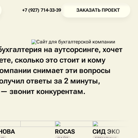
З
А
К
А
З
А
Т
Ь
П
Р
О
Е
К
Т
+
7
(
9
2
7
)
7
1
4
-
3
3
-
3
9
З
А
К
А
З
А
Т
Ь
П
Р
О
Е
К
Т
+
7
(
9
2
7
)
7
1
4
-
3
3
-
3
9
ухгалтерия на аутсорсинге, хочет
те, сколько это стоит и кому
 компании снимает эти вопросы
получил ответы за 2 минуты,
л — звонит конкурентам.
НОВА
ROCAS
СИД ЭКО