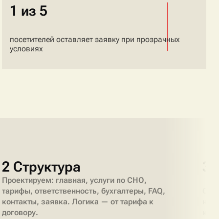
1 из 5
посетителей оставляет заявку при прозрачных
условиях
2 Структура
3 
Проектируем: главная, услуги по СНО,
тарифы, ответственность, бухгалтеры, FAQ,
Созд
контакты, заявка. Логика — от тарифа к
на п
договору.
инф