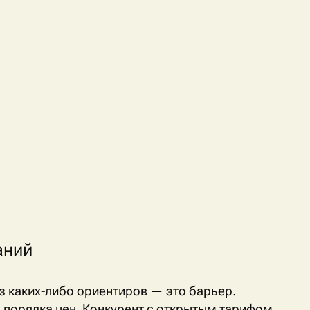
аний
з каких-либо ориентиров — это барьер.
я порядка цен. Конкурент с открытым тарифом