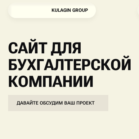
K
U
L
A
G
I
N
G
R
O
U
P
K
U
L
A
G
I
N
G
R
O
U
P
САЙТ ДЛЯ
БУХГАЛТЕРСКОЙ
КОМПАНИИ
ДАВАЙТЕ ОБСУДИМ ВАШ ПРОЕКТ