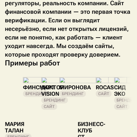
регуляторы, реальность компании. Сайт
финансовой компании — это первая точка
верификации. Если он выглядит
несерьёзно, если нет открытых лицензий,
если не понятно, как работать — клиент
уходит навсегда. Мы создаём сайты,
которые проходят проверку доверием.
Примеры работ
ФИНСМАРТ
ДОКТОР
МИРОНОВА
ROCAS
СИД
VISION
ЭКО
БРЕНДИНГ
БРЕНДИНГ
САЙТ
БРЕНДИНГ
БРЕНДИН
САЙТ
САЙТ
МАРИЯ
БИЗНЕСС-
ТАЛАН
КЛУБ
GT
БРЕНДИНГ