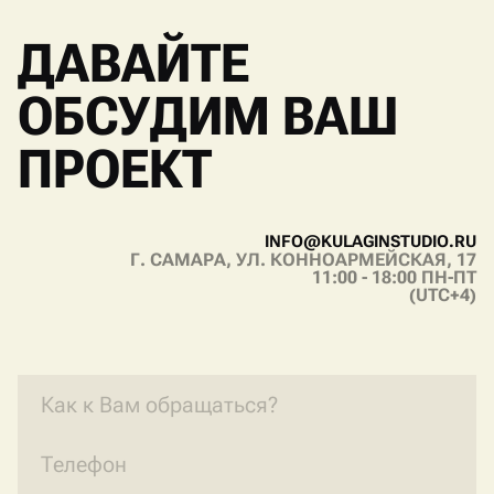
V
I
B
E
R
T
E
L
E
G
R
A
M
W
H
A
T
S
A
P
P
ДАВАЙТЕ
ОБСУДИМ ВАШ
ПРОЕКТ
I
N
F
O
@
K
U
L
A
G
I
N
S
T
U
D
I
O
.
R
U
Г. САМАРА, УЛ. КОННОАРМЕЙСКАЯ, 17
I
N
F
O
@
K
U
L
A
G
I
N
S
T
U
D
I
O
.
R
U
11:00 - 18:00 ПН-ПТ
(UTC+4)