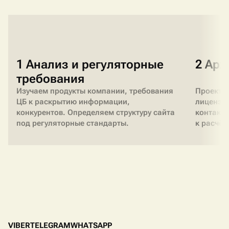
1 Анализ и регуляторные
2 Арх
требования
Изучаем продукты компании, требования
Проектир
ЦБ к раскрытию информации,
лицензии
конкурентов. Определяем структуру сайта
контакты
под регуляторные стандарты.
к расчёт
V
I
B
E
R
T
E
L
E
G
R
A
M
W
H
A
T
S
A
P
P