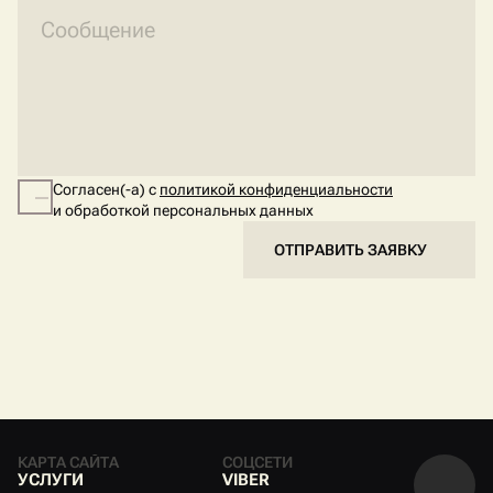
Согласен(-а) с
политикой конфиденциальности
и обработкой персональных данных
ОТПРАВИТЬ ЗАЯВКУ
КАРТА САЙТА
СОЦСЕТИ
У
С
Л
У
Г
И
V
I
B
E
R