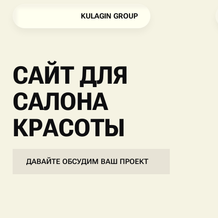
K
U
L
A
G
I
N
G
R
O
U
P
K
U
L
A
G
I
N
G
R
O
U
P
САЙТ ДЛЯ
САЛОНА
КРАСОТЫ
ДАВАЙТЕ ОБСУДИМ ВАШ ПРОЕКТ