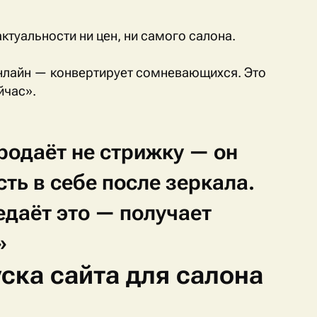
актуальности ни цен, ни самого салона.
 онлайн — конвертирует сомневающихся. Это
йчас».
родаёт
не
стрижку
—
он
сть
в
себе
после
зеркала.
едаёт
это
—
получает
»
ска сайта для салона