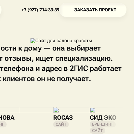
З
А
К
А
З
А
Т
Ь
П
Р
О
Е
К
Т
+
7
(
9
2
7
)
7
1
4
-
3
3
-
3
9
З
А
К
А
З
А
Т
Ь
П
Р
О
Е
К
Т
+
7
(
9
2
7
)
7
1
4
-
3
3
-
3
9
зости к дому — она выбирает
т отзывы, ищет специализацию.
 телефона и адрес в 2ГИС работает
клиентов он не получает.
НОВА
ROCAS
СИД ЭКО
НГ
САЙТ
БРЕНДИНГ
САЙТ