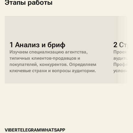
Этапы работы
1 Анализ и бриф
2 Стр
Изучаем специализацию агентства,
Проектир
типичных клиентов-продавцов и
аудитори
покупателей, конкурентов. Определяем
Профили 
ключевые страхи и вопросы аудитории.
условия 
контакты
V
I
B
E
R
T
E
L
E
G
R
A
M
W
H
A
T
S
A
P
P