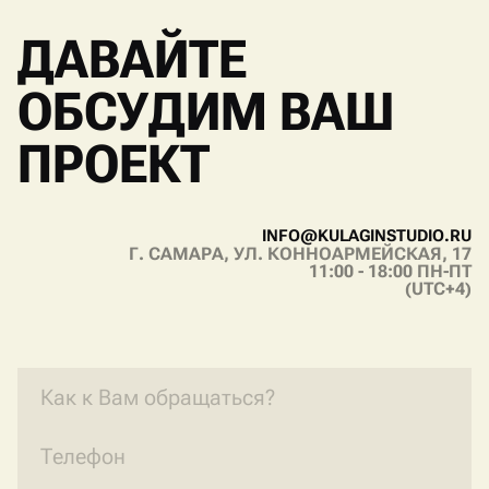
V
I
B
E
R
T
E
L
E
G
R
A
M
W
H
A
T
S
A
P
P
ДАВАЙТЕ
ОБСУДИМ ВАШ
ПРОЕКТ
I
N
F
O
@
K
U
L
A
G
I
N
S
T
U
D
I
O
.
R
U
Г. САМАРА, УЛ. КОННОАРМЕЙСКАЯ, 17
I
N
F
O
@
K
U
L
A
G
I
N
S
T
U
D
I
O
.
R
U
11:00 - 18:00 ПН-ПТ
(UTC+4)