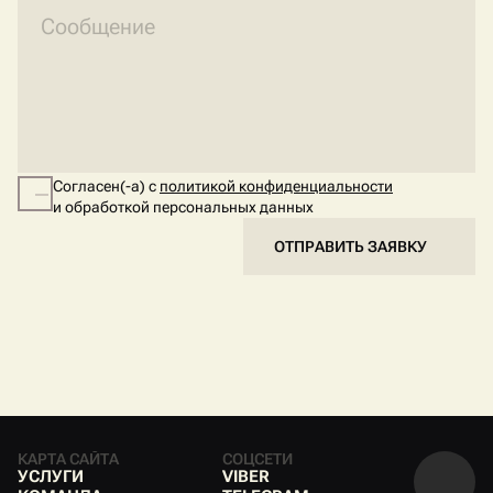
Согласен(-а) с
политикой конфиденциальности
и обработкой персональных данных
ОТПРАВИТЬ ЗАЯВКУ
КАРТА САЙТА
СОЦСЕТИ
У
С
Л
У
Г
И
V
I
B
E
R