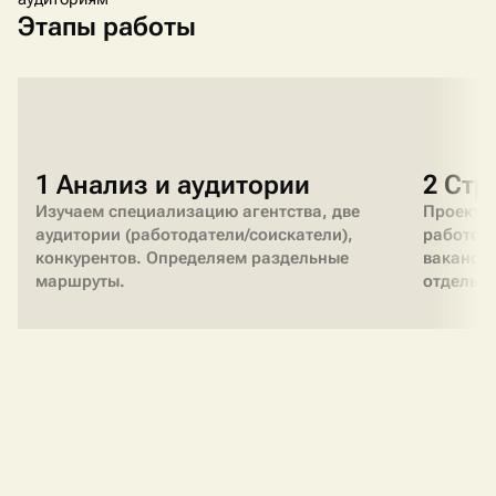
Этапы работы
1 Анализ и аудитории
2 Стр
Изучаем специализацию агентства, две
Проектир
аудитории (работодатели/соискатели),
работода
конкурентов. Определяем раздельные
вакансии
маршруты.
отдельны