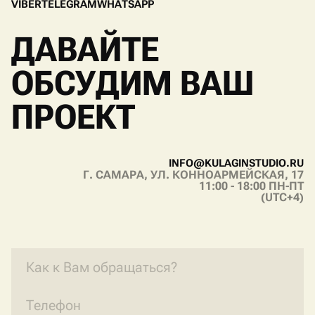
V
I
B
E
R
T
E
L
E
G
R
A
M
W
H
A
T
S
A
P
P
V
I
B
E
R
T
E
L
E
G
R
A
M
W
H
A
T
S
A
P
P
ДАВАЙТЕ
ОБСУДИМ ВАШ
ПРОЕКТ
I
N
F
O
@
K
U
L
A
G
I
N
S
T
U
D
I
O
.
R
U
Г. САМАРА, УЛ. КОННОАРМЕЙСКАЯ, 17
I
N
F
O
@
K
U
L
A
G
I
N
S
T
U
D
I
O
.
R
U
11:00 - 18:00 ПН-ПТ
(UTC+4)