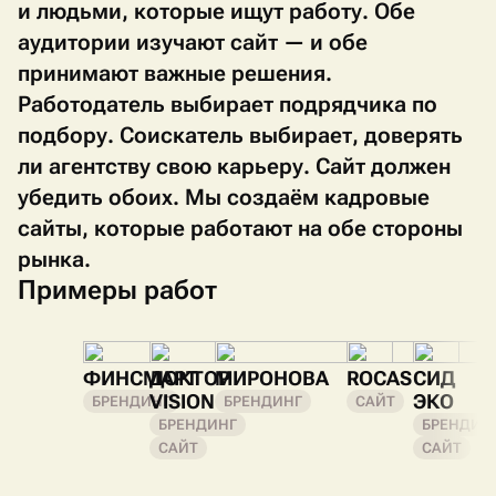
и людьми, которые ищут работу. Обе
аудитории изучают сайт — и обе
принимают важные решения.
Работодатель выбирает подрядчика по
подбору. Соискатель выбирает, доверять
ли агентству свою карьеру. Сайт должен
убедить обоих. Мы создаём кадровые
сайты, которые работают на обе стороны
рынка.
Примеры работ
ФИНСМАРТ
ДОКТОР
МИРОНОВА
ROCAS
СИД
VISION
ЭКО
БРЕНДИНГ
БРЕНДИНГ
САЙТ
БРЕНДИНГ
БРЕНДИН
САЙТ
САЙТ