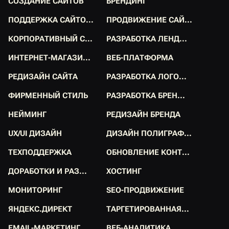
С
О
З
Д
А
Н
И
Е
С
А
Й
Т
О
В
Б
Р
Е
Н
Д
И
Н
Г
С
О
З
Д
А
Н
И
Е
С
А
Й
Т
О
В
Б
Р
Е
Н
Д
И
Н
Г
П
О
Д
Д
Е
Р
Ж
К
А
С
А
Й
Т
О
.
.
.
П
Р
О
Д
В
И
Ж
Е
Н
И
Е
С
А
Й
.
.
.
П
О
Д
Д
Е
Р
Ж
К
А
С
А
Й
Т
О
.
.
.
П
Р
О
Д
В
И
Ж
Е
Н
И
Е
С
А
Й
.
.
.
К
О
Р
П
О
Р
А
Т
И
В
Н
Ы
Й
С
.
.
.
Р
А
З
Р
А
Б
О
Т
К
А
Л
Е
Н
Д
.
.
.
К
О
Р
П
О
Р
А
Т
И
В
Н
Ы
Й
С
.
.
.
Р
А
З
Р
А
Б
О
Т
К
А
Л
Е
Н
Д
.
.
.
И
Н
Т
Е
Р
Н
Е
Т
-
М
А
Г
А
З
И
.
.
.
В
Е
Б
-
П
Л
А
Т
Ф
О
Р
М
А
И
Н
Т
Е
Р
Н
Е
Т
-
М
А
Г
А
З
И
.
.
.
В
Е
Б
-
П
Л
А
Т
Ф
О
Р
М
А
Р
Е
Д
И
З
А
Й
Н
С
А
Й
Т
А
Р
А
З
Р
А
Б
О
Т
К
А
Л
О
Г
О
.
.
.
Р
Е
Д
И
З
А
Й
Н
С
А
Й
Т
А
Р
А
З
Р
А
Б
О
Т
К
А
Л
О
Г
О
.
.
.
Ф
И
Р
М
Е
Н
Н
Ы
Й
С
Т
И
Л
Ь
Р
А
З
Р
А
Б
О
Т
К
А
Б
Р
Е
Н
.
.
.
Ф
И
Р
М
Е
Н
Н
Ы
Й
С
Т
И
Л
Ь
Р
А
З
Р
А
Б
О
Т
К
А
Б
Р
Е
Н
.
.
.
Н
Е
Й
М
И
Н
Г
Р
Е
Д
И
З
А
Й
Н
Б
Р
Е
Н
Д
А
Н
Е
Й
М
И
Н
Г
Р
Е
Д
И
З
А
Й
Н
Б
Р
Е
Н
Д
А
U
X
/
U
I
Д
И
З
А
Й
Н
Д
И
З
А
Й
Н
П
О
Л
И
Г
Р
А
Ф
.
.
.
U
X
/
U
I
Д
И
З
А
Й
Н
Д
И
З
А
Й
Н
П
О
Л
И
Г
Р
А
Ф
.
.
.
Т
Е
Х
П
О
Д
Д
Е
Р
Ж
К
А
О
Б
Н
О
В
Л
Е
Н
И
Е
К
О
Н
Т
.
.
.
Т
Е
Х
П
О
Д
Д
Е
Р
Ж
К
А
О
Б
Н
О
В
Л
Е
Н
И
Е
К
О
Н
Т
.
.
.
Д
О
Р
А
Б
О
Т
К
И
И
Р
А
З
.
.
.
Х
О
С
Т
И
Н
Г
Д
О
Р
А
Б
О
Т
К
И
И
Р
А
З
.
.
.
Х
О
С
Т
И
Н
Г
М
О
Н
И
Т
О
Р
И
Н
Г
S
E
O
-
П
Р
О
Д
В
И
Ж
Е
Н
И
Е
М
О
Н
И
Т
О
Р
И
Н
Г
S
E
O
-
П
Р
О
Д
В
И
Ж
Е
Н
И
Е
Я
Н
Д
Е
К
С
.
Д
И
Р
Е
К
Т
Т
А
Р
Г
Е
Т
И
Р
О
В
А
Н
Н
А
Я
.
.
.
Я
Н
Д
Е
К
С
.
Д
И
Р
Е
К
Т
Т
А
Р
Г
Е
Т
И
Р
О
В
А
Н
Н
А
Я
.
.
.
E
M
A
I
L
-
М
А
Р
К
Е
Т
И
Н
Г
В
Е
Б
-
А
Н
А
Л
И
Т
И
К
А