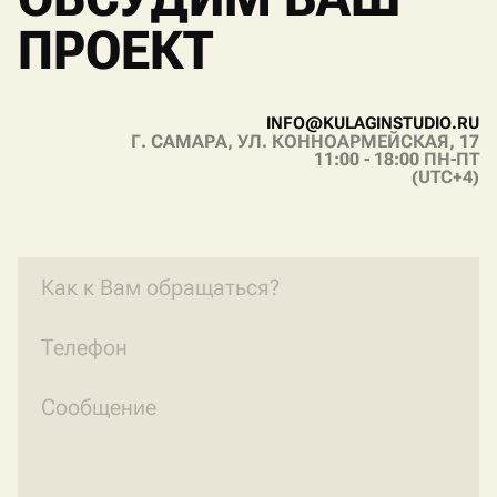
ПРОЕКТ
I
N
F
O
@
K
U
L
A
G
I
N
S
T
U
D
I
O
.
R
U
Г. САМАРА, УЛ. КОННОАРМЕЙСКАЯ, 17
I
N
F
O
@
K
U
L
A
G
I
N
S
T
U
D
I
O
.
R
U
11:00 - 18:00 ПН-ПТ
(UTC+4)