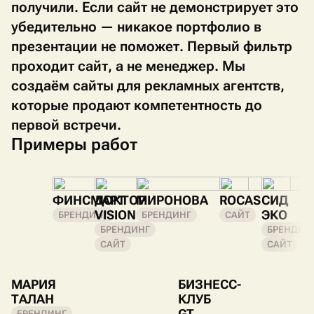
получили. Если сайт не демонстрирует это
убедительно — никакое портфолио в
презентации не поможет. Первый фильтр
проходит сайт, а не менеджер. Мы
создаём сайты для рекламных агентств,
которые продают компетентность до
первой встречи.
Примеры работ
ФИНСМАРТ
ДОКТОР
МИРОНОВА
ROCAS
СИД
VISION
ЭКО
БРЕНДИНГ
БРЕНДИНГ
САЙТ
БРЕНДИНГ
БРЕНДИН
САЙТ
САЙТ
МАРИЯ
БИЗНЕСС-
ТАЛАН
КЛУБ
GT
БРЕНДИНГ