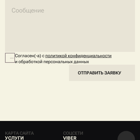
Согласен(-а) с
политикой конфиденциальности
и обработкой персональных данных
ОТПРАВИТЬ ЗАЯВКУ
КАРТА САЙТА
СОЦСЕТИ
У
С
Л
У
Г
И
V
I
B
E
R