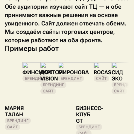
Обе аудитории изучают сайт ТЦ — и обе
принимают важные решения на основе
увиденного. Сайт должен отвечать обеим.
Мы создаём сайты торговых центров,
которые работают на оба фронта.
Примеры работ
ФИНСМАРТ
ДОКТОР
МИРОНОВА
ROCAS
СИД
VISION
ЭКО
БРЕНДИНГ
БРЕНДИНГ
САЙТ
БРЕНДИНГ
БРЕНДИН
САЙТ
САЙТ
МАРИЯ
БИЗНЕСС-
ТАЛАН
КЛУБ
GT
БРЕНДИНГ
САЙТ
БРЕНДИНГ
САЙТ