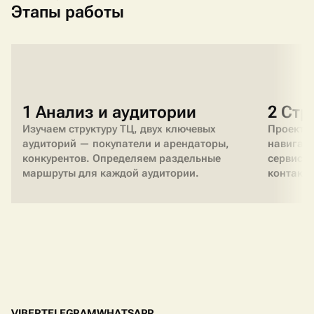
Этапы работы
1 Анализ и аудитории
2 Стр
Изучаем структуру ТЦ, двух ключевых
Проектир
аудиторий — покупатели и арендаторы,
навигаци
конкурентов. Определяем раздельные
сервис, 
маршруты для каждой аудитории.
контакты
V
I
B
E
R
T
E
L
E
G
R
A
M
W
H
A
T
S
A
P
P