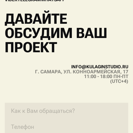
V
I
B
E
R
T
E
L
E
G
R
A
M
W
H
A
T
S
A
P
P
ДАВАЙТЕ
ОБСУДИМ ВАШ
ПРОЕКТ
I
N
F
O
@
K
U
L
A
G
I
N
S
T
U
D
I
O
.
R
U
Г. САМАРА, УЛ. КОННОАРМЕЙСКАЯ, 17
I
N
F
O
@
K
U
L
A
G
I
N
S
T
U
D
I
O
.
R
U
11:00 - 18:00 ПН-ПТ
(UTC+4)