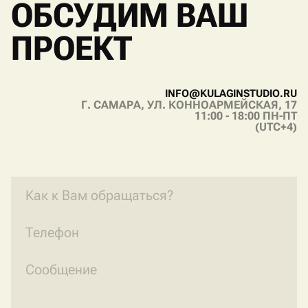
ОБСУДИМ ВАШ
ПРОЕКТ
I
N
F
O
@
K
U
L
A
G
I
N
S
T
U
D
I
O
.
R
U
Г. САМАРА, УЛ. КОННОАРМЕЙСКАЯ, 17
I
N
F
O
@
K
U
L
A
G
I
N
S
T
U
D
I
O
.
R
U
11:00 - 18:00 ПН-ПТ
(UTC+4)