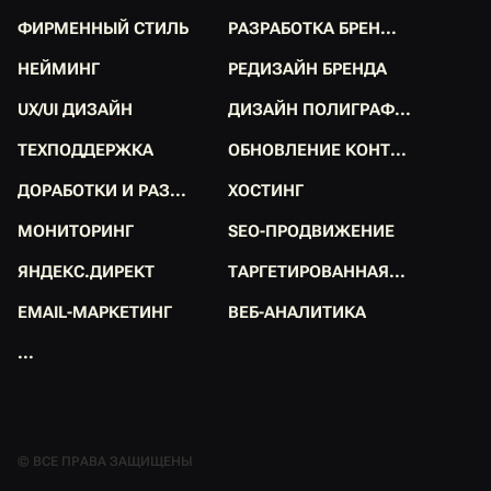
Р
Е
Д
И
З
А
Й
Н
С
А
Й
Т
А
Р
А
З
Р
А
Б
О
Т
К
А
Л
О
Г
О
.
.
.
Ф
И
Р
М
Е
Н
Н
Ы
Й
С
Т
И
Л
Ь
Р
А
З
Р
А
Б
О
Т
К
А
Б
Р
Е
Н
.
.
.
Ф
И
Р
М
Е
Н
Н
Ы
Й
С
Т
И
Л
Ь
Р
А
З
Р
А
Б
О
Т
К
А
Б
Р
Е
Н
.
.
.
Н
Е
Й
М
И
Н
Г
Р
Е
Д
И
З
А
Й
Н
Б
Р
Е
Н
Д
А
Н
Е
Й
М
И
Н
Г
Р
Е
Д
И
З
А
Й
Н
Б
Р
Е
Н
Д
А
U
X
/
U
I
Д
И
З
А
Й
Н
Д
И
З
А
Й
Н
П
О
Л
И
Г
Р
А
Ф
.
.
.
U
X
/
U
I
Д
И
З
А
Й
Н
Д
И
З
А
Й
Н
П
О
Л
И
Г
Р
А
Ф
.
.
.
Т
Е
Х
П
О
Д
Д
Е
Р
Ж
К
А
О
Б
Н
О
В
Л
Е
Н
И
Е
К
О
Н
Т
.
.
.
Т
Е
Х
П
О
Д
Д
Е
Р
Ж
К
А
О
Б
Н
О
В
Л
Е
Н
И
Е
К
О
Н
Т
.
.
.
Д
О
Р
А
Б
О
Т
К
И
И
Р
А
З
.
.
.
Х
О
С
Т
И
Н
Г
Д
О
Р
А
Б
О
Т
К
И
И
Р
А
З
.
.
.
Х
О
С
Т
И
Н
Г
М
О
Н
И
Т
О
Р
И
Н
Г
S
E
O
-
П
Р
О
Д
В
И
Ж
Е
Н
И
Е
М
О
Н
И
Т
О
Р
И
Н
Г
S
E
O
-
П
Р
О
Д
В
И
Ж
Е
Н
И
Е
Я
Н
Д
Е
К
С
.
Д
И
Р
Е
К
Т
Т
А
Р
Г
Е
Т
И
Р
О
В
А
Н
Н
А
Я
.
.
.
Я
Н
Д
Е
К
С
.
Д
И
Р
Е
К
Т
Т
А
Р
Г
Е
Т
И
Р
О
В
А
Н
Н
А
Я
.
.
.
E
M
A
I
L
-
М
А
Р
К
Е
Т
И
Н
Г
В
Е
Б
-
А
Н
А
Л
И
Т
И
К
А
E
M
A
I
L
-
М
А
Р
К
Е
Т
И
Н
Г
В
Е
Б
-
А
Н
А
Л
И
Т
И
К
А
.
.
.
.
.
.
© ВСЕ ПРАВА ЗАЩИЩЕНЫ