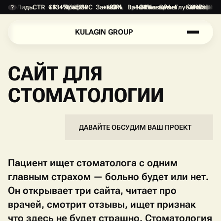
Лиды
CTR
CR
+134%
+76%
Трафик
+52%
CPC
Заявки
+187%
-28%
CPL
Время на сайте
+134%
-31%
Конверсия
CPA
Глубина прос
-24%
+1.8 min
Отказы
+47%
DEP
?
K
U
L
A
G
I
N
G
R
O
U
P
K
U
L
A
G
I
N
G
R
O
U
P
САЙТ ДЛЯ
СТОМАТОЛОГИИ
П
О
Д
Р
О
Б
Н
Е
Е
П
О
Д
Р
О
Б
Н
Е
Е
ДАВАЙТЕ ОБСУДИМ ВАШ ПРОЕКТ
Пациент ищет стоматолога с одним
главным страхом — больно будет или нет.
Он открывает три сайта, читает про
врачей, смотрит отзывы, ищет признак
что здесь не будет страшно. Стоматология