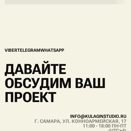
V
I
B
E
R
T
E
L
E
G
R
A
M
W
H
A
T
S
A
P
P
V
I
B
E
R
T
E
L
E
G
R
A
M
W
H
A
T
S
A
P
P
ДАВАЙТЕ
ОБСУДИМ ВАШ
ПРОЕКТ
I
N
F
O
@
K
U
L
A
G
I
N
S
T
U
D
I
O
.
R
U
Г. САМАРА, УЛ. КОННОАРМЕЙСКАЯ, 17
I
N
F
O
@
K
U
L
A
G
I
N
S
T
U
D
I
O
.
R
U
11:00 - 18:00 ПН-ПТ
(UTC+4)