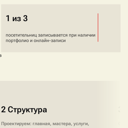
1 из 3
посетительниц записывается при наличии
портфолио и онлайн-записи
в
2 Структура
3 
Проектируем: главная, мастера, услуги,
Соз