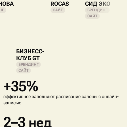
НОВА
ROCAS
СИД ЭКО
НГ
САЙТ
БРЕНДИНГ
САЙТ
БИЗНЕСС-
КЛУБ GT
БРЕНДИНГ
САЙТ
+35%
эффективнее заполняют расписание салоны с онлайн-
записью
2–3 нед