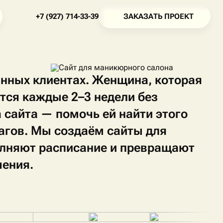
З
А
К
А
З
А
Т
Ь
П
Р
О
Е
К
Т
+
7
(
9
2
7
)
7
1
4
-
3
3
-
3
9
З
А
К
А
З
А
Т
Ь
П
Р
О
Е
К
Т
+
7
(
9
2
7
)
7
1
4
-
3
3
-
3
9
нных клиентах. Женщина, которая
тся каждые 2–3 недели без
 сайта — помочь ей найти этого
агов. Мы создаём сайты для
лняют расписание и превращают
шения.