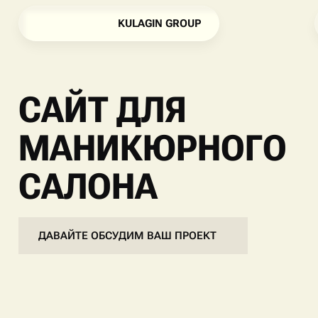
K
U
L
A
G
I
N
G
R
O
U
P
K
U
L
A
G
I
N
G
R
O
U
P
САЙТ ДЛЯ
МАНИКЮРНОГО
САЛОНА
ДАВАЙТЕ ОБСУДИМ ВАШ ПРОЕКТ