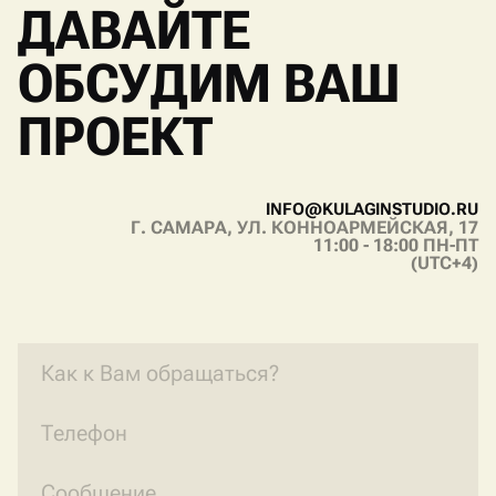
ДАВАЙТЕ
ОБСУДИМ ВАШ
ПРОЕКТ
I
N
F
O
@
K
U
L
A
G
I
N
S
T
U
D
I
O
.
R
U
Г. САМАРА, УЛ. КОННОАРМЕЙСКАЯ, 17
I
N
F
O
@
K
U
L
A
G
I
N
S
T
U
D
I
O
.
R
U
11:00 - 18:00 ПН-ПТ
(UTC+4)