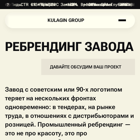
Лиды
CTR
CR
+134%
+76%
Трафик
+52%
CPC
Заявки
+187%
-28%
CPL
Время на сайте
+134%
-31%
Конверсия
CPA
Глубина прос
-24%
+1.8 min
Отказы
+47%
DEP
?
K
U
L
A
G
I
N
G
R
O
U
P
K
U
L
A
G
I
N
G
R
O
U
P
РЕБРЕНДИНГ ЗАВОДА
ДАВАЙТЕ ОБСУДИМ ВАШ ПРОЕКТ
П
О
Д
Р
О
Б
Н
Е
Е
П
О
Д
Р
О
Б
Н
Е
Е
Завод с советским или 90-х логотипом
теряет на нескольких фронтах
одновременно: в тендерах, на рынке
труда, в отношениях с дистрибьюторами и
розницей. Промышленный ребрендинг —
это не про красоту, это про