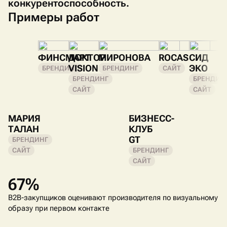
конкурентоспособность.
Примеры работ
ФИНСМАРТ
ДОКТОР
МИРОНОВА
ROCAS
СИД
VISION
ЭКО
БРЕНДИНГ
БРЕНДИНГ
САЙТ
БРЕНДИНГ
БРЕНДИН
САЙТ
САЙТ
МАРИЯ
БИЗНЕСС-
ТАЛАН
КЛУБ
GT
БРЕНДИНГ
САЙТ
БРЕНДИНГ
САЙТ
67%
B2B-закупщиков оценивают производителя по визуальному
образу при первом контакте