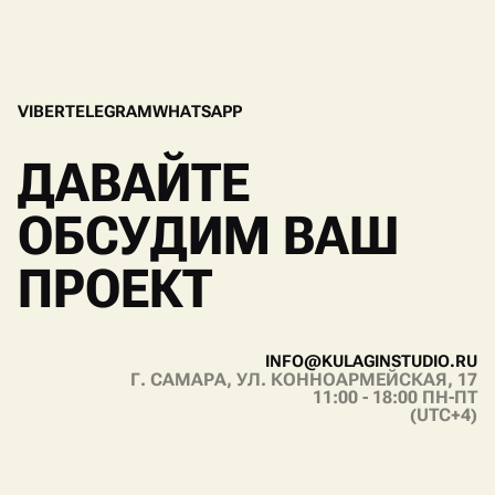
V
I
B
E
R
T
E
L
E
G
R
A
M
W
H
A
T
S
A
P
P
V
I
B
E
R
T
E
L
E
G
R
A
M
W
H
A
T
S
A
P
P
ДАВАЙТЕ
ОБСУДИМ ВАШ
ПРОЕКТ
I
N
F
O
@
K
U
L
A
G
I
N
S
T
U
D
I
O
.
R
U
Г. САМАРА, УЛ. КОННОАРМЕЙСКАЯ, 17
I
N
F
O
@
K
U
L
A
G
I
N
S
T
U
D
I
O
.
R
U
11:00 - 18:00 ПН-ПТ
(UTC+4)