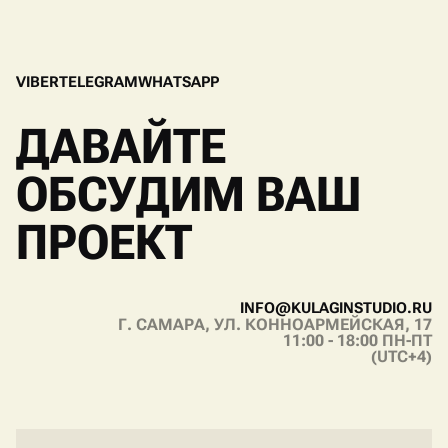
V
I
B
E
R
T
E
L
E
G
R
A
M
W
H
A
T
S
A
P
P
V
I
B
E
R
T
E
L
E
G
R
A
M
W
H
A
T
S
A
P
P
ДАВАЙТЕ
ОБСУДИМ ВАШ
ПРОЕКТ
I
N
F
O
@
K
U
L
A
G
I
N
S
T
U
D
I
O
.
R
U
Г. САМАРА, УЛ. КОННОАРМЕЙСКАЯ, 17
I
N
F
O
@
K
U
L
A
G
I
N
S
T
U
D
I
O
.
R
U
11:00 - 18:00 ПН-ПТ
(UTC+4)