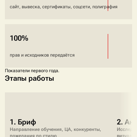
сайт, вывеска, сертификаты, соцсети, полиграфия
100%
прав и исходников передаётся
Показатели первого года.
Этапы работы
1. Бриф
2. Ан
Направление обучения, ЦА, конкуренты,
Исследу
пожелания по стилю
визуаль