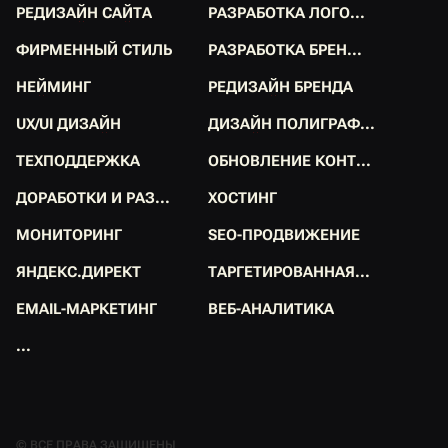
Р
Е
Д
И
З
А
Й
Н
С
А
Й
Т
А
Р
А
З
Р
А
Б
О
Т
К
А
Л
О
Г
О
.
.
.
Р
Е
Д
И
З
А
Й
Н
С
А
Й
Т
А
Р
А
З
Р
А
Б
О
Т
К
А
Л
О
Г
О
.
.
.
Ф
И
Р
М
Е
Н
Н
Ы
Й
С
Т
И
Л
Ь
Р
А
З
Р
А
Б
О
Т
К
А
Б
Р
Е
Н
.
.
.
Ф
И
Р
М
Е
Н
Н
Ы
Й
С
Т
И
Л
Ь
Р
А
З
Р
А
Б
О
Т
К
А
Б
Р
Е
Н
.
.
.
Н
Е
Й
М
И
Н
Г
Р
Е
Д
И
З
А
Й
Н
Б
Р
Е
Н
Д
А
Н
Е
Й
М
И
Н
Г
Р
Е
Д
И
З
А
Й
Н
Б
Р
Е
Н
Д
А
U
X
/
U
I
Д
И
З
А
Й
Н
Д
И
З
А
Й
Н
П
О
Л
И
Г
Р
А
Ф
.
.
.
U
X
/
U
I
Д
И
З
А
Й
Н
Д
И
З
А
Й
Н
П
О
Л
И
Г
Р
А
Ф
.
.
.
Т
Е
Х
П
О
Д
Д
Е
Р
Ж
К
А
О
Б
Н
О
В
Л
Е
Н
И
Е
К
О
Н
Т
.
.
.
Т
Е
Х
П
О
Д
Д
Е
Р
Ж
К
А
О
Б
Н
О
В
Л
Е
Н
И
Е
К
О
Н
Т
.
.
.
Д
О
Р
А
Б
О
Т
К
И
И
Р
А
З
.
.
.
Х
О
С
Т
И
Н
Г
Д
О
Р
А
Б
О
Т
К
И
И
Р
А
З
.
.
.
Х
О
С
Т
И
Н
Г
М
О
Н
И
Т
О
Р
И
Н
Г
S
E
O
-
П
Р
О
Д
В
И
Ж
Е
Н
И
Е
М
О
Н
И
Т
О
Р
И
Н
Г
S
E
O
-
П
Р
О
Д
В
И
Ж
Е
Н
И
Е
Я
Н
Д
Е
К
С
.
Д
И
Р
Е
К
Т
Т
А
Р
Г
Е
Т
И
Р
О
В
А
Н
Н
А
Я
.
.
.
Я
Н
Д
Е
К
С
.
Д
И
Р
Е
К
Т
Т
А
Р
Г
Е
Т
И
Р
О
В
А
Н
Н
А
Я
.
.
.
E
M
A
I
L
-
М
А
Р
К
Е
Т
И
Н
Г
В
Е
Б
-
А
Н
А
Л
И
Т
И
К
А
E
M
A
I
L
-
М
А
Р
К
Е
Т
И
Н
Г
В
Е
Б
-
А
Н
А
Л
И
Т
И
К
А
.
.
.
.
.
.
© ВСЕ ПРАВА ЗАЩИЩЕНЫ