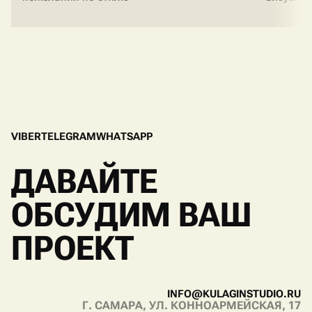
V
I
B
E
R
T
E
L
E
G
R
A
M
W
H
A
T
S
A
P
P
V
I
B
E
R
T
E
L
E
G
R
A
M
W
H
A
T
S
A
P
P
ДАВАЙТЕ
ОБСУДИМ ВАШ
ПРОЕКТ
I
N
F
O
@
K
U
L
A
G
I
N
S
T
U
D
I
O
.
R
U
Г. САМАРА, УЛ. КОННОАРМЕЙСКАЯ, 17
I
N
F
O
@
K
U
L
A
G
I
N
S
T
U
D
I
O
.
R
U