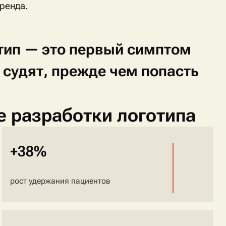
ренда.
тип
—
это
первый
симптом
у
судят,
прежде
чем
попасть
е разработки логотипа
+38%
рост удержания пациентов