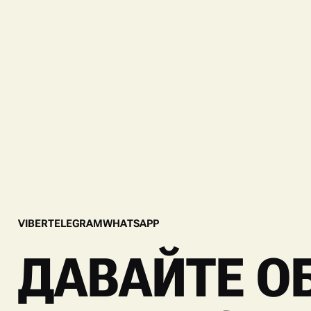
V
I
B
E
R
T
E
L
E
G
R
A
M
W
H
A
T
S
A
P
P
V
I
B
E
R
T
E
L
E
G
R
A
M
W
H
A
T
S
A
P
P
ДАВАЙТЕ О