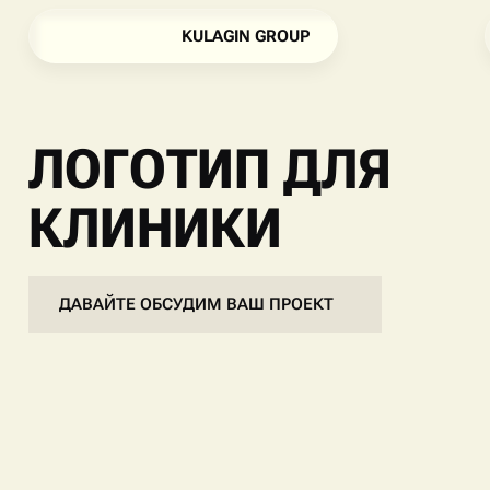
K
U
L
A
G
I
N
G
R
O
U
P
K
U
L
A
G
I
N
G
R
O
U
P
ЛОГОТИП ДЛЯ
КЛИНИКИ
ДАВАЙТЕ ОБСУДИМ ВАШ ПРОЕКТ