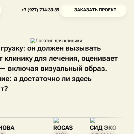
З
А
К
А
З
А
Т
Ь
П
Р
О
Е
К
Т
+
7
(
9
2
7
)
7
1
4
-
3
3
-
3
9
З
А
К
А
З
А
Т
Ь
П
Р
О
Е
К
Т
+
7
(
9
2
7
)
7
1
4
-
3
3
-
3
9
агрузку: он должен вызывать
т клинику для лечения, оценивает
— включая визуальный образ.
е: а достаточно ли здесь
ят?
НОВА
ROCAS
СИД ЭКО