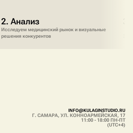
2. Анализ
3.
Исследуем медицинский рынок и визуальные
решения конкурентов
3 ва
I
N
F
O
@
K
U
L
A
G
I
N
S
T
U
D
I
O
.
R
U
Г. САМАРА, УЛ. КОННОАРМЕЙСКАЯ, 17
I
N
F
O
@
K
U
L
A
G
I
N
S
T
U
D
I
O
.
R
U
11:00 - 18:00 ПН-ПТ
(UTC+4)