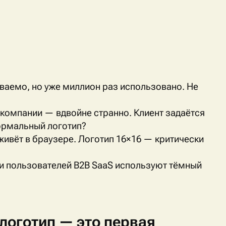
ваемо, но уже миллион раз использовано. Не
 компании — вдвойне странно. Клиент задаётся
нормальный логотип?
живёт в браузере. Логотип 16×16 — критически
и пользователей
B
2
B
SaaS
используют тёмный
логотип
—
это
первая