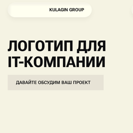
K
U
L
A
G
I
N
G
R
O
U
P
K
U
L
A
G
I
N
G
R
O
U
P
ЛОГОТИП ДЛЯ
IT-КОМПАНИИ
ДАВАЙТЕ ОБСУДИМ ВАШ ПРОЕКТ