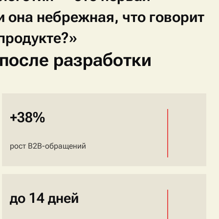
и
она
небрежная,
что
говорит
продукте?»
 после разработки
+38%
рост B2B-обращений
до 14 дней