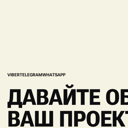
V
I
B
E
R
T
E
L
E
G
R
A
M
W
H
A
T
S
A
P
P
V
I
B
E
R
T
E
L
E
G
R
A
M
W
H
A
T
S
A
P
P
ДАВАЙТЕ О
ВАШ ПРОЕК