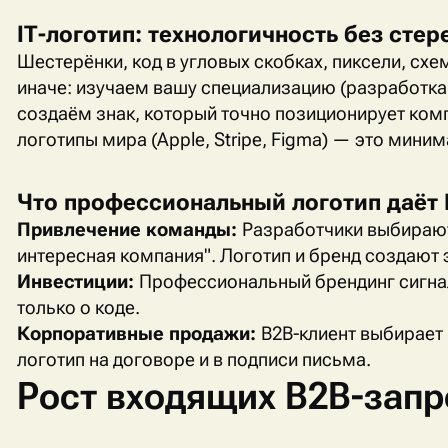
IT
-логотип: технологичность без стер
Шестерёнки, код в угловых скобках, пиксели, сх
иначе: изучаем вашу специализацию (разработка,
создаём знак, который точно позиционирует ко
логотипы мира (
Apple
,
Stripe
,
Figma
) — это минима
Что профессиональный логотип даёт
Привлечение команды:
Разработчики выбирают
интересная компания". Логотип и бренд создают
Инвестиции:
Профессиональный брендинг сигнал
только о коде.
Корпоративные продажи:
B
2
B
-клиент выбирает 
логотип на договоре и в подписи письма.
Рост входящих B2B-запр