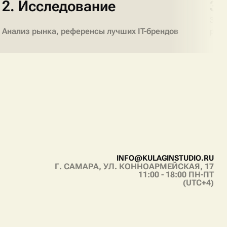
2. Исследование
3.
3 в
Анализ рынка, референсы лучших IT-брендов
реш
I
N
F
O
@
K
U
L
A
G
I
N
S
T
U
D
I
O
.
R
U
Г. САМАРА, УЛ. КОННОАРМЕЙСКАЯ, 17
I
N
F
O
@
K
U
L
A
G
I
N
S
T
U
D
I
O
.
R
U
11:00 - 18:00 ПН-ПТ
(UTC+4)