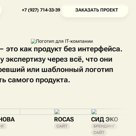
З
А
К
А
З
А
Т
Ь
П
Р
О
Е
К
Т
+
7
(
9
2
7
)
7
1
4
-
3
3
-
3
9
З
А
К
А
З
А
Т
Ь
П
Р
О
Е
К
Т
+
7
(
9
2
7
)
7
1
4
-
3
3
-
3
9
— это как продукт без интерфейса.
 экспертизу через всё, что они
аревший или шаблонный логотип
ть самого продукта.
НОВА
ROCAS
СИД ЭКО
НГ
САЙТ
БРЕНДИНГ
САЙТ