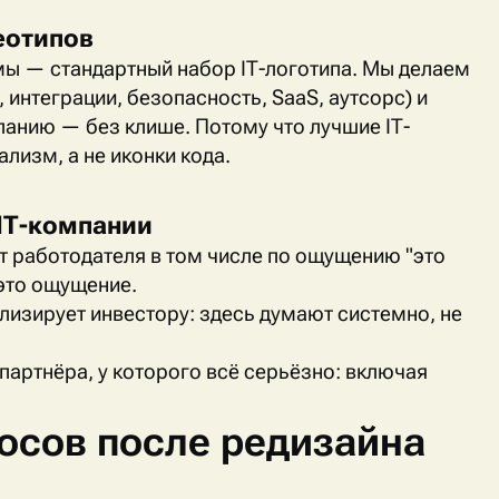
еотипов
емы — стандартный набор
IT
-логотипа. Мы делаем
 интеграции, безопасность,
SaaS
, аутсорс) и
мпанию — без клише. Потому что лучшие
IT
-
лизм, а не иконки кода.
IT
-компании
 работодателя в том числе по ощущению "это
 это ощущение.
изирует инвестору: здесь думают системно, не
партнёра, у которого всё серьёзно: включая
осов после редизайна