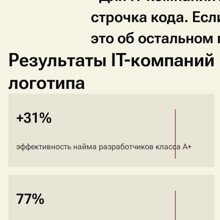
строчка
кода.
Есл
это
об
остальном
Результаты IT-компаний
логотипа
+31%
эффективность найма разработчиков класса A+
77%