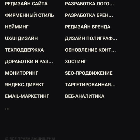
Р
Е
Д
И
З
А
Й
Н
С
А
Й
Т
А
Р
А
З
Р
А
Б
О
Т
К
А
Л
О
Г
О
.
.
.
Р
Е
Д
И
З
А
Й
Н
С
А
Й
Т
А
Р
А
З
Р
А
Б
О
Т
К
А
Л
О
Г
О
.
.
.
Ф
И
Р
М
Е
Н
Н
Ы
Й
С
Т
И
Л
Ь
Р
А
З
Р
А
Б
О
Т
К
А
Б
Р
Е
Н
.
.
.
Ф
И
Р
М
Е
Н
Н
Ы
Й
С
Т
И
Л
Ь
Р
А
З
Р
А
Б
О
Т
К
А
Б
Р
Е
Н
.
.
.
Н
Е
Й
М
И
Н
Г
Р
Е
Д
И
З
А
Й
Н
Б
Р
Е
Н
Д
А
Н
Е
Й
М
И
Н
Г
Р
Е
Д
И
З
А
Й
Н
Б
Р
Е
Н
Д
А
U
X
/
U
I
Д
И
З
А
Й
Н
Д
И
З
А
Й
Н
П
О
Л
И
Г
Р
А
Ф
.
.
.
U
X
/
U
I
Д
И
З
А
Й
Н
Д
И
З
А
Й
Н
П
О
Л
И
Г
Р
А
Ф
.
.
.
Т
Е
Х
П
О
Д
Д
Е
Р
Ж
К
А
О
Б
Н
О
В
Л
Е
Н
И
Е
К
О
Н
Т
.
.
.
Т
Е
Х
П
О
Д
Д
Е
Р
Ж
К
А
О
Б
Н
О
В
Л
Е
Н
И
Е
К
О
Н
Т
.
.
.
Д
О
Р
А
Б
О
Т
К
И
И
Р
А
З
.
.
.
Х
О
С
Т
И
Н
Г
Д
О
Р
А
Б
О
Т
К
И
И
Р
А
З
.
.
.
Х
О
С
Т
И
Н
Г
М
О
Н
И
Т
О
Р
И
Н
Г
S
E
O
-
П
Р
О
Д
В
И
Ж
Е
Н
И
Е
М
О
Н
И
Т
О
Р
И
Н
Г
S
E
O
-
П
Р
О
Д
В
И
Ж
Е
Н
И
Е
Я
Н
Д
Е
К
С
.
Д
И
Р
Е
К
Т
Т
А
Р
Г
Е
Т
И
Р
О
В
А
Н
Н
А
Я
.
.
.
Я
Н
Д
Е
К
С
.
Д
И
Р
Е
К
Т
Т
А
Р
Г
Е
Т
И
Р
О
В
А
Н
Н
А
Я
.
.
.
E
M
A
I
L
-
М
А
Р
К
Е
Т
И
Н
Г
В
Е
Б
-
А
Н
А
Л
И
Т
И
К
А
E
M
A
I
L
-
М
А
Р
К
Е
Т
И
Н
Г
В
Е
Б
-
А
Н
А
Л
И
Т
И
К
А
.
.
.
.
.
.
© ВСЕ ПРАВА ЗАЩИЩЕНЫ