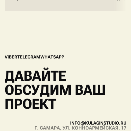
V
I
B
E
R
T
E
L
E
G
R
A
M
W
H
A
T
S
A
P
P
V
I
B
E
R
T
E
L
E
G
R
A
M
W
H
A
T
S
A
P
P
ДАВАЙТЕ
ОБСУДИМ ВАШ
ПРОЕКТ
I
N
F
O
@
K
U
L
A
G
I
N
S
T
U
D
I
O
.
R
U
Г. САМАРА, УЛ. КОННОАРМЕЙСКАЯ, 17
I
N
F
O
@
K
U
L
A
G
I
N
S
T
U
D
I
O
.
R
U