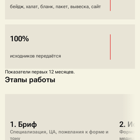
бейдж, халат, бланк, пакет, вывеска, сайт
100%
исходников передаётся
Показатели первых 12 месяцев.
Этапы работы
1. Бриф
2. Ис
Специализация, ЦА, пожелания к форме и
Форма э
тону
медицин