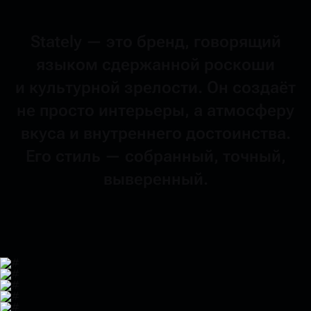
Stately —
это бренд,
говорящий
языком
сдержанной
роскоши
и культурной
зрелости.
Он создаёт
не просто
интерьеры,
а атмосферу
вкуса
и внутреннего
достоинства.
Его стиль —
собранный,
точный,
выверенный.