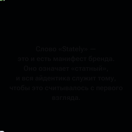
Слово
«Stately»
—
это и есть манифест
бренда.
Оно означает
«статный»,
и вся айдентика
служит
тому,
чтобы это считывалось
с первого
взгляда.