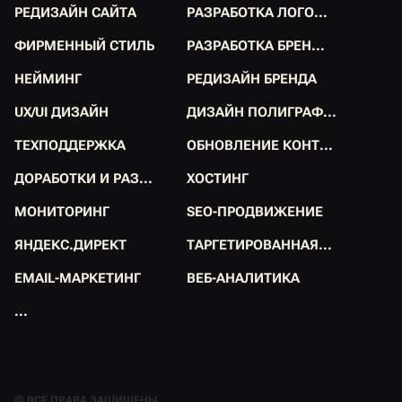
Р
Е
Д
И
З
А
Й
Н
С
А
Й
Т
А
Р
А
З
Р
А
Б
О
Т
К
А
Л
О
Г
О
.
.
.
Р
Е
Д
И
З
А
Й
Н
С
А
Й
Т
А
Р
А
З
Р
А
Б
О
Т
К
А
Л
О
Г
О
.
.
.
Ф
И
Р
М
Е
Н
Н
Ы
Й
С
Т
И
Л
Ь
Р
А
З
Р
А
Б
О
Т
К
А
Б
Р
Е
Н
.
.
.
Ф
И
Р
М
Е
Н
Н
Ы
Й
С
Т
И
Л
Ь
Р
А
З
Р
А
Б
О
Т
К
А
Б
Р
Е
Н
.
.
.
Н
Е
Й
М
И
Н
Г
Р
Е
Д
И
З
А
Й
Н
Б
Р
Е
Н
Д
А
Н
Е
Й
М
И
Н
Г
Р
Е
Д
И
З
А
Й
Н
Б
Р
Е
Н
Д
А
U
X
/
U
I
Д
И
З
А
Й
Н
Д
И
З
А
Й
Н
П
О
Л
И
Г
Р
А
Ф
.
.
.
U
X
/
U
I
Д
И
З
А
Й
Н
Д
И
З
А
Й
Н
П
О
Л
И
Г
Р
А
Ф
.
.
.
Т
Е
Х
П
О
Д
Д
Е
Р
Ж
К
А
О
Б
Н
О
В
Л
Е
Н
И
Е
К
О
Н
Т
.
.
.
Т
Е
Х
П
О
Д
Д
Е
Р
Ж
К
А
О
Б
Н
О
В
Л
Е
Н
И
Е
К
О
Н
Т
.
.
.
Д
О
Р
А
Б
О
Т
К
И
И
Р
А
З
.
.
.
Х
О
С
Т
И
Н
Г
Д
О
Р
А
Б
О
Т
К
И
И
Р
А
З
.
.
.
Х
О
С
Т
И
Н
Г
М
О
Н
И
Т
О
Р
И
Н
Г
S
E
O
-
П
Р
О
Д
В
И
Ж
Е
Н
И
Е
М
О
Н
И
Т
О
Р
И
Н
Г
S
E
O
-
П
Р
О
Д
В
И
Ж
Е
Н
И
Е
Я
Н
Д
Е
К
С
.
Д
И
Р
Е
К
Т
Т
А
Р
Г
Е
Т
И
Р
О
В
А
Н
Н
А
Я
.
.
.
Я
Н
Д
Е
К
С
.
Д
И
Р
Е
К
Т
Т
А
Р
Г
Е
Т
И
Р
О
В
А
Н
Н
А
Я
.
.
.
E
M
A
I
L
-
М
А
Р
К
Е
Т
И
Н
Г
В
Е
Б
-
А
Н
А
Л
И
Т
И
К
А
E
M
A
I
L
-
М
А
Р
К
Е
Т
И
Н
Г
В
Е
Б
-
А
Н
А
Л
И
Т
И
К
А
.
.
.
.
.
.
© ВСЕ ПРАВА ЗАЩИЩЕНЫ