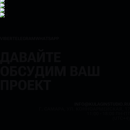
V
I
B
E
R
T
E
L
E
G
R
A
M
W
H
A
T
S
A
P
P
V
I
B
E
R
T
E
L
E
G
R
A
M
W
H
A
T
S
A
P
P
ДАВАЙТЕ
ОБСУДИМ ВАШ
ПРОЕКТ
I
N
F
O
@
K
U
L
A
G
I
N
S
T
U
D
I
O
.
R
U
Г. САМАРА, УЛ. КОННОАРМЕЙСКАЯ, 17
I
N
F
O
@
K
U
L
A
G
I
N
S
T
U
D
I
O
.
R
U
11:00 - 18:00 ПН-ПТ
(UTC+4)