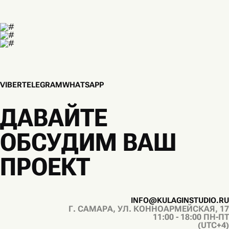
V
I
B
E
R
T
E
L
E
G
R
A
M
W
H
A
T
S
A
P
P
V
I
B
E
R
T
E
L
E
G
R
A
M
W
H
A
T
S
A
P
P
ДАВАЙТЕ
ОБСУДИМ ВАШ
ПРОЕКТ
I
N
F
O
@
K
U
L
A
G
I
N
S
T
U
D
I
O
.
R
U
Г. САМАРА, УЛ. КОННОАРМЕЙСКАЯ, 17
I
N
F
O
@
K
U
L
A
G
I
N
S
T
U
D
I
O
.
R
U
11:00 - 18:00 ПН-ПТ
(UTC+4)