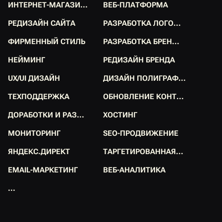
И
Н
Т
Е
Р
Н
Е
Т
-
М
А
Г
А
З
И
.
.
.
В
Е
Б
-
П
Л
А
Т
Ф
О
Р
М
А
И
Н
Т
Е
Р
Н
Е
Т
-
М
А
Г
А
З
И
.
.
.
В
Е
Б
-
П
Л
А
Т
Ф
О
Р
М
А
Р
Е
Д
И
З
А
Й
Н
С
А
Й
Т
А
Р
А
З
Р
А
Б
О
Т
К
А
Л
О
Г
О
.
.
.
Р
Е
Д
И
З
А
Й
Н
С
А
Й
Т
А
Р
А
З
Р
А
Б
О
Т
К
А
Л
О
Г
О
.
.
.
Ф
И
Р
М
Е
Н
Н
Ы
Й
С
Т
И
Л
Ь
Р
А
З
Р
А
Б
О
Т
К
А
Б
Р
Е
Н
.
.
.
Ф
И
Р
М
Е
Н
Н
Ы
Й
С
Т
И
Л
Ь
Р
А
З
Р
А
Б
О
Т
К
А
Б
Р
Е
Н
.
.
.
Н
Е
Й
М
И
Н
Г
Р
Е
Д
И
З
А
Й
Н
Б
Р
Е
Н
Д
А
Н
Е
Й
М
И
Н
Г
Р
Е
Д
И
З
А
Й
Н
Б
Р
Е
Н
Д
А
U
X
/
U
I
Д
И
З
А
Й
Н
Д
И
З
А
Й
Н
П
О
Л
И
Г
Р
А
Ф
.
.
.
U
X
/
U
I
Д
И
З
А
Й
Н
Д
И
З
А
Й
Н
П
О
Л
И
Г
Р
А
Ф
.
.
.
Т
Е
Х
П
О
Д
Д
Е
Р
Ж
К
А
О
Б
Н
О
В
Л
Е
Н
И
Е
К
О
Н
Т
.
.
.
Т
Е
Х
П
О
Д
Д
Е
Р
Ж
К
А
О
Б
Н
О
В
Л
Е
Н
И
Е
К
О
Н
Т
.
.
.
Д
О
Р
А
Б
О
Т
К
И
И
Р
А
З
.
.
.
Х
О
С
Т
И
Н
Г
Д
О
Р
А
Б
О
Т
К
И
И
Р
А
З
.
.
.
Х
О
С
Т
И
Н
Г
М
О
Н
И
Т
О
Р
И
Н
Г
S
E
O
-
П
Р
О
Д
В
И
Ж
Е
Н
И
Е
М
О
Н
И
Т
О
Р
И
Н
Г
S
E
O
-
П
Р
О
Д
В
И
Ж
Е
Н
И
Е
Я
Н
Д
Е
К
С
.
Д
И
Р
Е
К
Т
Т
А
Р
Г
Е
Т
И
Р
О
В
А
Н
Н
А
Я
.
.
.
Я
Н
Д
Е
К
С
.
Д
И
Р
Е
К
Т
Т
А
Р
Г
Е
Т
И
Р
О
В
А
Н
Н
А
Я
.
.
.
E
M
A
I
L
-
М
А
Р
К
Е
Т
И
Н
Г
В
Е
Б
-
А
Н
А
Л
И
Т
И
К
А
E
M
A
I
L
-
М
А
Р
К
Е
Т
И
Н
Г
В
Е
Б
-
А
Н
А
Л
И
Т
И
К
А
.
.
.
.
.
.