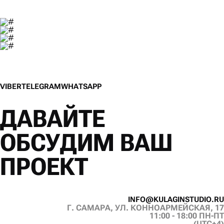
V
I
B
E
R
T
E
L
E
G
R
A
M
W
H
A
T
S
A
P
P
V
I
B
E
R
T
E
L
E
G
R
A
M
W
H
A
T
S
A
P
P
ДАВАЙТЕ
ОБСУДИМ ВАШ
ПРОЕКТ
I
N
F
O
@
K
U
L
A
G
I
N
S
T
U
D
I
O
.
R
U
Г. САМАРА, УЛ. КОННОАРМЕЙСКАЯ, 17
I
N
F
O
@
K
U
L
A
G
I
N
S
T
U
D
I
O
.
R
U
11:00 - 18:00 ПН-ПТ
(UTC+4)