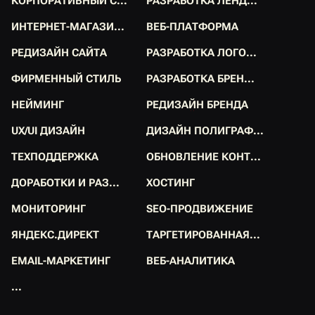
К
О
Р
П
О
Р
А
Т
И
В
Н
Ы
Й
С
.
.
.
Р
А
З
Р
А
Б
О
Т
К
А
Л
Е
Н
Д
.
.
.
К
О
Р
П
О
Р
А
Т
И
В
Н
Ы
Й
С
.
.
.
Р
А
З
Р
А
Б
О
Т
К
А
Л
Е
Н
Д
.
.
.
И
Н
Т
Е
Р
Н
Е
Т
-
М
А
Г
А
З
И
.
.
.
В
Е
Б
-
П
Л
А
Т
Ф
О
Р
М
А
И
Н
Т
Е
Р
Н
Е
Т
-
М
А
Г
А
З
И
.
.
.
В
Е
Б
-
П
Л
А
Т
Ф
О
Р
М
А
Р
Е
Д
И
З
А
Й
Н
С
А
Й
Т
А
Р
А
З
Р
А
Б
О
Т
К
А
Л
О
Г
О
.
.
.
Р
Е
Д
И
З
А
Й
Н
С
А
Й
Т
А
Р
А
З
Р
А
Б
О
Т
К
А
Л
О
Г
О
.
.
.
Ф
И
Р
М
Е
Н
Н
Ы
Й
С
Т
И
Л
Ь
Р
А
З
Р
А
Б
О
Т
К
А
Б
Р
Е
Н
.
.
.
Ф
И
Р
М
Е
Н
Н
Ы
Й
С
Т
И
Л
Ь
Р
А
З
Р
А
Б
О
Т
К
А
Б
Р
Е
Н
.
.
.
Н
Е
Й
М
И
Н
Г
Р
Е
Д
И
З
А
Й
Н
Б
Р
Е
Н
Д
А
Н
Е
Й
М
И
Н
Г
Р
Е
Д
И
З
А
Й
Н
Б
Р
Е
Н
Д
А
U
X
/
U
I
Д
И
З
А
Й
Н
Д
И
З
А
Й
Н
П
О
Л
И
Г
Р
А
Ф
.
.
.
U
X
/
U
I
Д
И
З
А
Й
Н
Д
И
З
А
Й
Н
П
О
Л
И
Г
Р
А
Ф
.
.
.
Т
Е
Х
П
О
Д
Д
Е
Р
Ж
К
А
О
Б
Н
О
В
Л
Е
Н
И
Е
К
О
Н
Т
.
.
.
Т
Е
Х
П
О
Д
Д
Е
Р
Ж
К
А
О
Б
Н
О
В
Л
Е
Н
И
Е
К
О
Н
Т
.
.
.
Д
О
Р
А
Б
О
Т
К
И
И
Р
А
З
.
.
.
Х
О
С
Т
И
Н
Г
Д
О
Р
А
Б
О
Т
К
И
И
Р
А
З
.
.
.
Х
О
С
Т
И
Н
Г
М
О
Н
И
Т
О
Р
И
Н
Г
S
E
O
-
П
Р
О
Д
В
И
Ж
Е
Н
И
Е
М
О
Н
И
Т
О
Р
И
Н
Г
S
E
O
-
П
Р
О
Д
В
И
Ж
Е
Н
И
Е
Я
Н
Д
Е
К
С
.
Д
И
Р
Е
К
Т
Т
А
Р
Г
Е
Т
И
Р
О
В
А
Н
Н
А
Я
.
.
.
Я
Н
Д
Е
К
С
.
Д
И
Р
Е
К
Т
Т
А
Р
Г
Е
Т
И
Р
О
В
А
Н
Н
А
Я
.
.
.
E
M
A
I
L
-
М
А
Р
К
Е
Т
И
Н
Г
В
Е
Б
-
А
Н
А
Л
И
Т
И
К
А
E
M
A
I
L
-
М
А
Р
К
Е
Т
И
Н
Г
В
Е
Б
-
А
Н
А
Л
И
Т
И
К
А
.
.
.
.
.
.