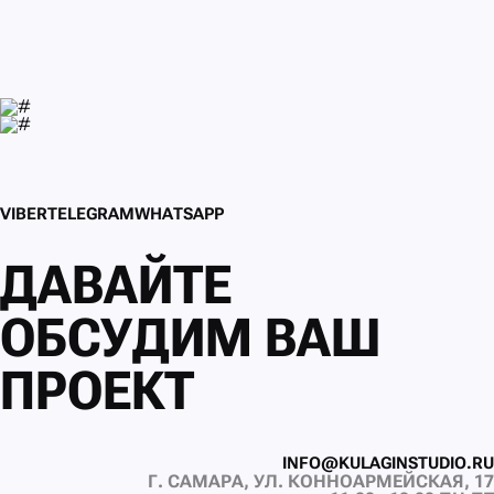
V
I
B
E
R
T
E
L
E
G
R
A
M
W
H
A
T
S
A
P
P
V
I
B
E
R
T
E
L
E
G
R
A
M
W
H
A
T
S
A
P
P
ДАВАЙТЕ
ОБСУДИМ ВАШ
ПРОЕКТ
I
N
F
O
@
K
U
L
A
G
I
N
S
T
U
D
I
O
.
R
U
Г. САМАРА, УЛ. КОННОАРМЕЙСКАЯ, 17
I
N
F
O
@
K
U
L
A
G
I
N
S
T
U
D
I
O
.
R
U