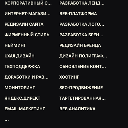
К
О
Р
П
О
Р
А
Т
И
В
Н
Ы
Й
С
.
.
.
Р
А
З
Р
А
Б
О
Т
К
А
Л
Е
Н
Д
.
.
.
К
О
Р
П
О
Р
А
Т
И
В
Н
Ы
Й
С
.
.
.
Р
А
З
Р
А
Б
О
Т
К
А
Л
Е
Н
Д
.
.
.
И
Н
Т
Е
Р
Н
Е
Т
-
М
А
Г
А
З
И
.
.
.
В
Е
Б
-
П
Л
А
Т
Ф
О
Р
М
А
И
Н
Т
Е
Р
Н
Е
Т
-
М
А
Г
А
З
И
.
.
.
В
Е
Б
-
П
Л
А
Т
Ф
О
Р
М
А
Р
Е
Д
И
З
А
Й
Н
С
А
Й
Т
А
Р
А
З
Р
А
Б
О
Т
К
А
Л
О
Г
О
.
.
.
Р
Е
Д
И
З
А
Й
Н
С
А
Й
Т
А
Р
А
З
Р
А
Б
О
Т
К
А
Л
О
Г
О
.
.
.
Ф
И
Р
М
Е
Н
Н
Ы
Й
С
Т
И
Л
Ь
Р
А
З
Р
А
Б
О
Т
К
А
Б
Р
Е
Н
.
.
.
Ф
И
Р
М
Е
Н
Н
Ы
Й
С
Т
И
Л
Ь
Р
А
З
Р
А
Б
О
Т
К
А
Б
Р
Е
Н
.
.
.
Н
Е
Й
М
И
Н
Г
Р
Е
Д
И
З
А
Й
Н
Б
Р
Е
Н
Д
А
Н
Е
Й
М
И
Н
Г
Р
Е
Д
И
З
А
Й
Н
Б
Р
Е
Н
Д
А
U
X
/
U
I
Д
И
З
А
Й
Н
Д
И
З
А
Й
Н
П
О
Л
И
Г
Р
А
Ф
.
.
.
U
X
/
U
I
Д
И
З
А
Й
Н
Д
И
З
А
Й
Н
П
О
Л
И
Г
Р
А
Ф
.
.
.
Т
Е
Х
П
О
Д
Д
Е
Р
Ж
К
А
О
Б
Н
О
В
Л
Е
Н
И
Е
К
О
Н
Т
.
.
.
Т
Е
Х
П
О
Д
Д
Е
Р
Ж
К
А
О
Б
Н
О
В
Л
Е
Н
И
Е
К
О
Н
Т
.
.
.
Д
О
Р
А
Б
О
Т
К
И
И
Р
А
З
.
.
.
Х
О
С
Т
И
Н
Г
Д
О
Р
А
Б
О
Т
К
И
И
Р
А
З
.
.
.
Х
О
С
Т
И
Н
Г
М
О
Н
И
Т
О
Р
И
Н
Г
S
E
O
-
П
Р
О
Д
В
И
Ж
Е
Н
И
Е
М
О
Н
И
Т
О
Р
И
Н
Г
S
E
O
-
П
Р
О
Д
В
И
Ж
Е
Н
И
Е
Я
Н
Д
Е
К
С
.
Д
И
Р
Е
К
Т
Т
А
Р
Г
Е
Т
И
Р
О
В
А
Н
Н
А
Я
.
.
.
Я
Н
Д
Е
К
С
.
Д
И
Р
Е
К
Т
Т
А
Р
Г
Е
Т
И
Р
О
В
А
Н
Н
А
Я
.
.
.
E
M
A
I
L
-
М
А
Р
К
Е
Т
И
Н
Г
В
Е
Б
-
А
Н
А
Л
И
Т
И
К
А
E
M
A
I
L
-
М
А
Р
К
Е
Т
И
Н
Г
В
Е
Б
-
А
Н
А
Л
И
Т
И
К
А
.
.
.
.
.
.