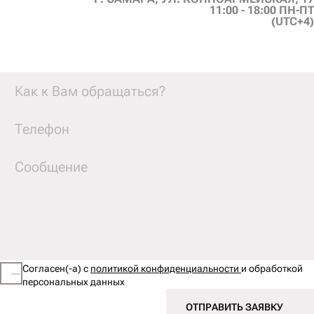
I
N
F
O
@
K
U
L
A
G
I
N
S
T
U
D
I
O
.
R
U
11:00 - 18:00 ПН-ПТ
(UTC+4)
Согласен(-а) с
политикой конфиденциальности
и обработкой
персональных данных
ОТПРАВИТЬ ЗАЯВКУ