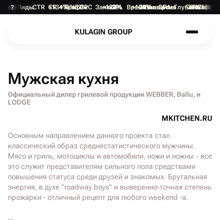
Лиды
CTR
CR
+134%
+76%
Трафик
+52%
CPC
Заявки
+187%
-28%
CPL
Время на сайте
+134%
-31%
Конверсия
CPA
Глубина прос
-24%
+1.8 min
Отказы
+47%
DEP
?
K
U
L
A
G
I
N
G
R
O
U
P
K
U
L
A
G
I
N
G
R
O
U
P
Мужская кухня
Официальный дилер грилевой продукции WEBBER, Ballu, и
LODGE
П
О
Д
Р
О
Б
Н
Е
Е
M
K
I
T
C
H
E
N
.
R
U
П
О
Д
Р
О
Б
Н
Е
Е
M
K
I
T
C
H
E
N
.
R
U
Основным направлением данного проекта стал
классический образ среднестатистического мужчины.
Мясо и гриль, мотоциклы и автомобили, ножи и ножны - все
это служит представителям сильного пола средствами
повышения статуса среди друзей и знакомых. Брутальная
энергия, в духе "roadway boys" и выверенно-точная степень
прожарки - отличный рецепт для любого weekend -а.