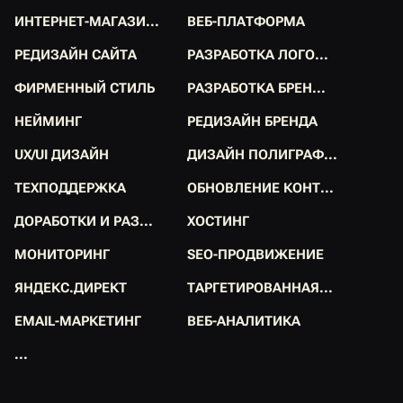
К
О
Р
П
О
Р
А
Т
И
В
Н
Ы
Й
С
.
.
.
Р
А
З
Р
А
Б
О
Т
К
А
Л
Е
Н
Д
.
.
.
И
Н
Т
Е
Р
Н
Е
Т
-
М
А
Г
А
З
И
.
.
.
В
Е
Б
-
П
Л
А
Т
Ф
О
Р
М
А
И
Н
Т
Е
Р
Н
Е
Т
-
М
А
Г
А
З
И
.
.
.
В
Е
Б
-
П
Л
А
Т
Ф
О
Р
М
А
Р
Е
Д
И
З
А
Й
Н
С
А
Й
Т
А
Р
А
З
Р
А
Б
О
Т
К
А
Л
О
Г
О
.
.
.
Р
Е
Д
И
З
А
Й
Н
С
А
Й
Т
А
Р
А
З
Р
А
Б
О
Т
К
А
Л
О
Г
О
.
.
.
Ф
И
Р
М
Е
Н
Н
Ы
Й
С
Т
И
Л
Ь
Р
А
З
Р
А
Б
О
Т
К
А
Б
Р
Е
Н
.
.
.
Ф
И
Р
М
Е
Н
Н
Ы
Й
С
Т
И
Л
Ь
Р
А
З
Р
А
Б
О
Т
К
А
Б
Р
Е
Н
.
.
.
Н
Е
Й
М
И
Н
Г
Р
Е
Д
И
З
А
Й
Н
Б
Р
Е
Н
Д
А
Н
Е
Й
М
И
Н
Г
Р
Е
Д
И
З
А
Й
Н
Б
Р
Е
Н
Д
А
U
X
/
U
I
Д
И
З
А
Й
Н
Д
И
З
А
Й
Н
П
О
Л
И
Г
Р
А
Ф
.
.
.
U
X
/
U
I
Д
И
З
А
Й
Н
Д
И
З
А
Й
Н
П
О
Л
И
Г
Р
А
Ф
.
.
.
Т
Е
Х
П
О
Д
Д
Е
Р
Ж
К
А
О
Б
Н
О
В
Л
Е
Н
И
Е
К
О
Н
Т
.
.
.
Т
Е
Х
П
О
Д
Д
Е
Р
Ж
К
А
О
Б
Н
О
В
Л
Е
Н
И
Е
К
О
Н
Т
.
.
.
Д
О
Р
А
Б
О
Т
К
И
И
Р
А
З
.
.
.
Х
О
С
Т
И
Н
Г
Д
О
Р
А
Б
О
Т
К
И
И
Р
А
З
.
.
.
Х
О
С
Т
И
Н
Г
М
О
Н
И
Т
О
Р
И
Н
Г
S
E
O
-
П
Р
О
Д
В
И
Ж
Е
Н
И
Е
М
О
Н
И
Т
О
Р
И
Н
Г
S
E
O
-
П
Р
О
Д
В
И
Ж
Е
Н
И
Е
Я
Н
Д
Е
К
С
.
Д
И
Р
Е
К
Т
Т
А
Р
Г
Е
Т
И
Р
О
В
А
Н
Н
А
Я
.
.
.
Я
Н
Д
Е
К
С
.
Д
И
Р
Е
К
Т
Т
А
Р
Г
Е
Т
И
Р
О
В
А
Н
Н
А
Я
.
.
.
E
M
A
I
L
-
М
А
Р
К
Е
Т
И
Н
Г
В
Е
Б
-
А
Н
А
Л
И
Т
И
К
А
E
M
A
I
L
-
М
А
Р
К
Е
Т
И
Н
Г
В
Е
Б
-
А
Н
А
Л
И
Т
И
К
А
.
.
.
.
.
.