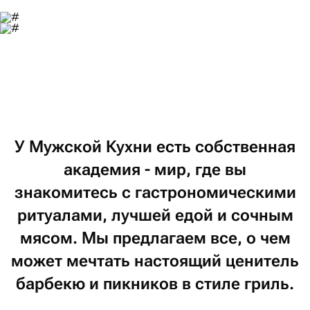
У
Мужской
Кухни
есть
собственная
академия
-
мир,
где
вы
знакомитесь
с
гастрономическими
ритуалами,
лучшей
едой
и
сочным
мясом.
Мы
предлагаем
все,
о
чем
может
мечтать
настоящий
ценитель
барбекю
и
пикников
в
стиле
гриль.