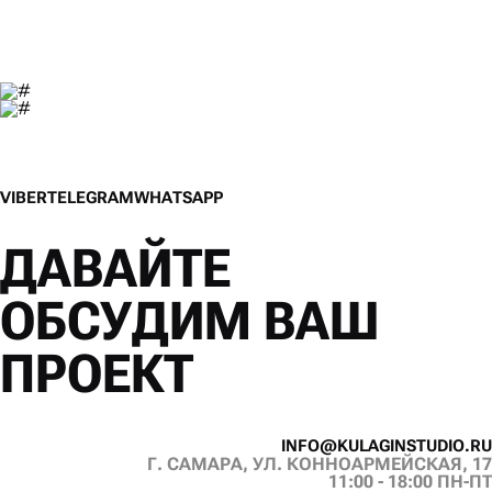
V
I
B
E
R
T
E
L
E
G
R
A
M
W
H
A
T
S
A
P
P
V
I
B
E
R
T
E
L
E
G
R
A
M
W
H
A
T
S
A
P
P
ДАВАЙТЕ
ОБСУДИМ ВАШ
ПРОЕКТ
I
N
F
O
@
K
U
L
A
G
I
N
S
T
U
D
I
O
.
R
U
Г. САМАРА, УЛ. КОННОАРМЕЙСКАЯ, 17
I
N
F
O
@
K
U
L
A
G
I
N
S
T
U
D
I
O
.
R
U
11:00 - 18:00 ПН-ПТ