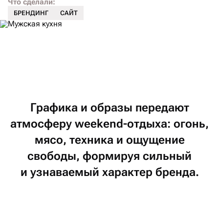
Что сделали:
БРЕНДИНГ
САЙТ
Графика
и образы
передают
атмосферу
weekend-отдыха:
огонь,
мясо,
техника
и ощущение
свободы,
формируя
сильный
и узнаваемый
характер
бренда.