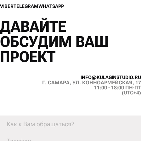
V
I
B
E
R
T
E
L
E
G
R
A
M
W
H
A
T
S
A
P
P
V
I
B
E
R
T
E
L
E
G
R
A
M
W
H
A
T
S
A
P
P
ДАВАЙТЕ
ОБСУДИМ ВАШ
ПРОЕКТ
I
N
F
O
@
K
U
L
A
G
I
N
S
T
U
D
I
O
.
R
U
Г. САМАРА, УЛ. КОННОАРМЕЙСКАЯ, 17
I
N
F
O
@
K
U
L
A
G
I
N
S
T
U
D
I
O
.
R
U
11:00 - 18:00 ПН-ПТ
(UTC+4)