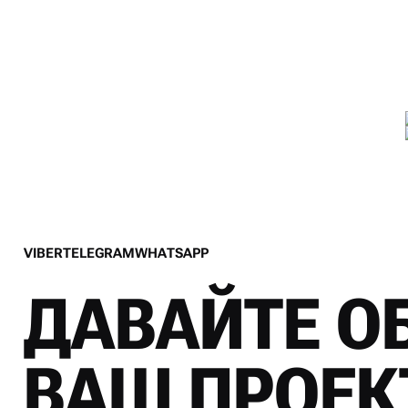
V
I
B
E
R
T
E
L
E
G
R
A
M
W
H
A
T
S
A
P
P
V
I
B
E
R
T
E
L
E
G
R
A
M
W
H
A
T
S
A
P
P
ДАВАЙТЕ О
ВАШ ПРОЕК