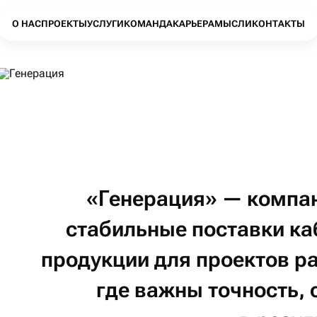
О НАС
ПРОЕКТЫ
УСЛУГИ
КОМАНДА
КАРЬЕРА
МЫСЛИ
КОНТАКТЫ
«Генерация»
—
компа
стабильные
поставки
ка
продукции
для проектов
р
где важны
точность,