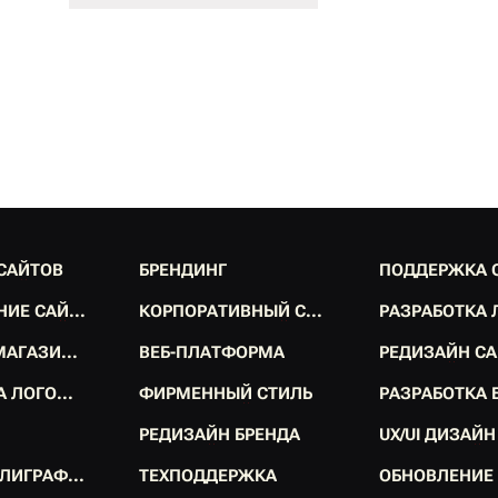
С
А
Й
Т
О
В
Б
Р
Е
Н
Д
И
Н
Г
П
О
Д
Д
Е
Р
Ж
К
А
С
А
Й
Т
О
В
Б
Р
Е
Н
Д
И
Н
Г
П
О
Д
Д
Е
Р
Ж
К
А
Н
И
Е
С
А
Й
.
.
.
К
О
Р
П
О
Р
А
Т
И
В
Н
Ы
Й
С
.
.
.
Р
А
З
Р
А
Б
О
Т
К
А
Н
И
Е
С
А
Й
.
.
.
К
О
Р
П
О
Р
А
Т
И
В
Н
Ы
Й
С
.
.
.
Р
А
З
Р
А
Б
О
Т
К
А
М
А
Г
А
З
И
.
.
.
В
Е
Б
-
П
Л
А
Т
Ф
О
Р
М
А
Р
Е
Д
И
З
А
Й
Н
С
А
М
А
Г
А
З
И
.
.
.
В
Е
Б
-
П
Л
А
Т
Ф
О
Р
М
А
Р
Е
Д
И
З
А
Й
Н
С
А
А
Л
О
Г
О
.
.
.
Ф
И
Р
М
Е
Н
Н
Ы
Й
С
Т
И
Л
Ь
Р
А
З
Р
А
Б
О
Т
К
А
А
Л
О
Г
О
.
.
.
Ф
И
Р
М
Е
Н
Н
Ы
Й
С
Т
И
Л
Ь
Р
А
З
Р
А
Б
О
Т
К
А
Р
Е
Д
И
З
А
Й
Н
Б
Р
Е
Н
Д
А
U
X
/
U
I
Д
И
З
А
Й
Н
Р
Е
Д
И
З
А
Й
Н
Б
Р
Е
Н
Д
А
U
X
/
U
I
Д
И
З
А
Й
Н
Л
И
Г
Р
А
Ф
.
.
.
Т
Е
Х
П
О
Д
Д
Е
Р
Ж
К
А
О
Б
Н
О
В
Л
Е
Н
И
Е
Л
И
Г
Р
А
Ф
.
.
.
Т
Е
Х
П
О
Д
Д
Е
Р
Ж
К
А
О
Б
Н
О
В
Л
Е
Н
И
Е