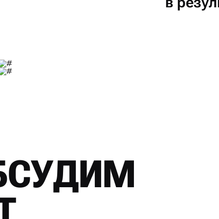
в резул
БСУДИМ
Т