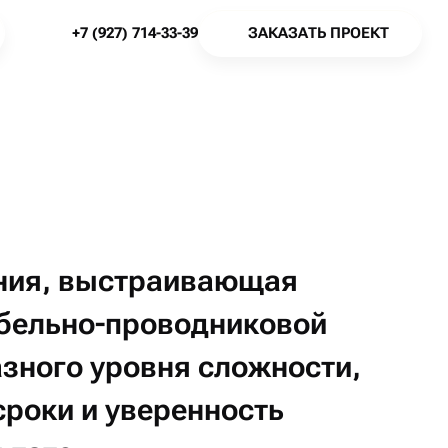
З
А
К
А
З
А
Т
Ь
П
Р
О
Е
К
Т
+
7
(
9
2
7
)
7
1
4
-
3
3
-
3
9
З
А
К
А
З
А
Т
Ь
П
Р
О
Е
К
Т
+
7
(
9
2
7
)
7
1
4
-
3
3
-
3
9
ния,
выстраивающая
бельно-проводниковой
азного
уровня
сложности,
сроки
и уверенность