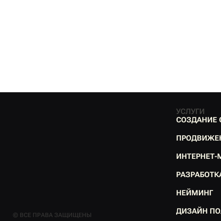
УСЛУГИ
С
О
З
Д
А
Н
И
Е
С
О
З
Д
А
Н
И
Е
П
Р
О
Д
В
И
Ж
Е
П
Р
О
Д
В
И
Ж
Е
И
Н
Т
Е
Р
Н
Е
Т
-
И
Н
Т
Е
Р
Н
Е
Т
-
Р
А
З
Р
А
Б
О
Т
К
Р
А
З
Р
А
Б
О
Т
К
Н
Е
Й
М
И
Н
Г
Н
Е
Й
М
И
Н
Г
Д
И
З
А
Й
Н
П
О
© ВСЕ ПРАВА ЗАЩИЩЕНЫ
Д
И
З
А
Й
Н
П
О