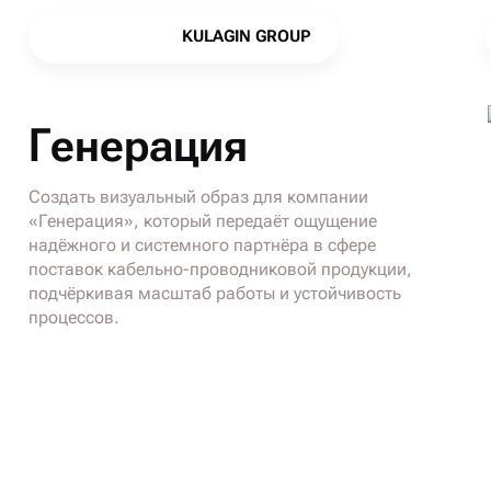
K
U
L
A
G
I
N
G
R
O
U
P
K
U
L
A
G
I
N
G
R
O
U
P
Генерация
Создать визуальный образ для компании
«Генерация», который передаёт ощущение
надёжного и системного партнёра в сфере
поставок кабельно-проводниковой продукции,
подчёркивая масштаб работы и устойчивость
процессов.