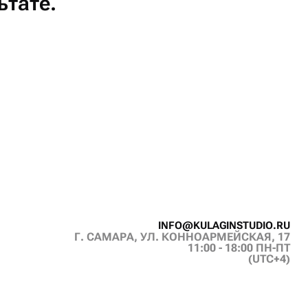
ьтате.
I
N
F
O
@
K
U
L
A
G
I
N
S
T
U
D
I
O
.
R
U
Г. САМАРА, УЛ. КОННОАРМЕЙСКАЯ, 17
I
N
F
O
@
K
U
L
A
G
I
N
S
T
U
D
I
O
.
R
U
11:00 - 18:00 ПН-ПТ
(UTC+4)