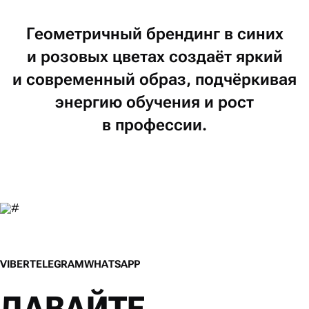
Геометричный
брендинг
в синих
и розовых
цветах
создаёт
яркий
и современный
образ,
подчёркивая
энергию
обучения
и рост
в профессии.
V
I
B
E
R
T
E
L
E
G
R
A
M
W
H
A
T
S
A
P
P
V
I
B
E
R
T
E
L
E
G
R
A
M
W
H
A
T
S
A
P
P
ДАВАЙТЕ