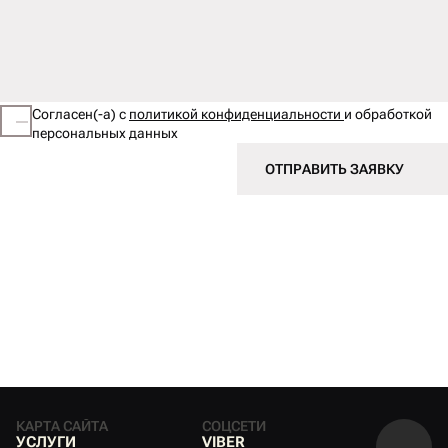
Согласен(-а) с
политикой конфиденциальности
и обработкой
персональных данных
ОТПРАВИТЬ ЗАЯВКУ
КАРТА САЙТА
СОЦСЕТИ
У
С
Л
У
Г
И
V
I
B
E
R