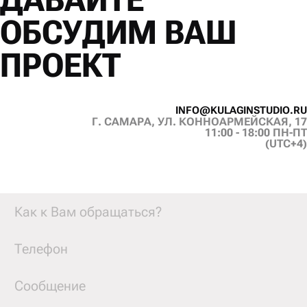
ОБСУДИМ ВАШ
ПРОЕКТ
I
N
F
O
@
K
U
L
A
G
I
N
S
T
U
D
I
O
.
R
U
Г. САМАРА, УЛ. КОННОАРМЕЙСКАЯ, 17
I
N
F
O
@
K
U
L
A
G
I
N
S
T
U
D
I
O
.
R
U
11:00 - 18:00 ПН-ПТ
(UTC+4)