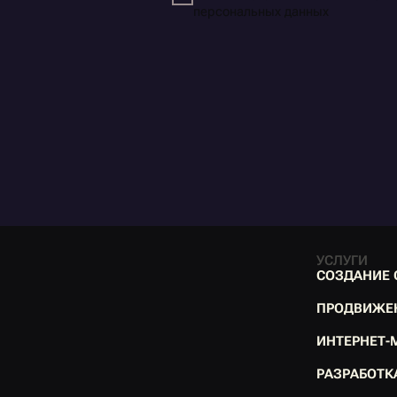
персональных данных
УСЛУГИ
С
О
З
Д
А
Н
И
Е
С
О
З
Д
А
Н
И
Е
П
Р
О
Д
В
И
Ж
Е
П
Р
О
Д
В
И
Ж
Е
И
Н
Т
Е
Р
Н
Е
Т
-
И
Н
Т
Е
Р
Н
Е
Т
-
Р
А
З
Р
А
Б
О
Т
К
Р
А
З
Р
А
Б
О
Т
К