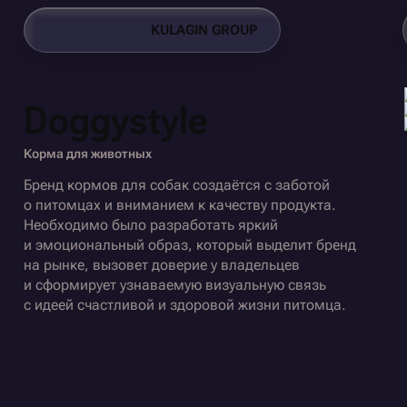
K
U
L
A
G
I
N
G
R
O
U
P
K
U
L
A
G
I
N
G
R
O
U
P
Doggystyle
Корма для животных
Бренд кормов для собак создаётся с заботой
о питомцах и вниманием к качеству продукта.
Необходимо было разработать яркий
и эмоциональный образ, который выделит бренд
на рынке, вызовет доверие у владельцев
и сформирует узнаваемую визуальную связь
с идеей счастливой и здоровой жизни питомца.