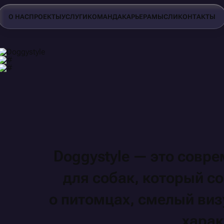
О НАС
ПРОЕКТЫ
УСЛУГИ
КОМАНДА
КАРЬЕРА
МЫСЛИ
КОНТАКТЫ
Doggystyle —
это совр
для собак,
который
со
о питомцах,
смелый
ви
харак