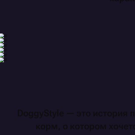
DoggyStyle —
это история
п
корм,
о котором
хочет