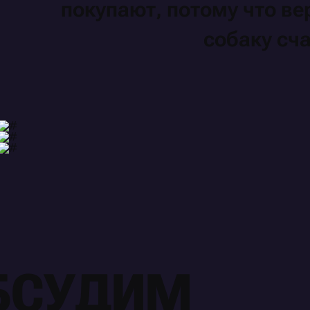
покупают,
потому
что в
собаку
сча
БСУДИМ