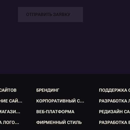
ОТПРАВИТЬ ЗАЯВКУ
С
А
Й
Т
О
В
Б
Р
Е
Н
Д
И
Н
Г
П
О
Д
Д
Е
Р
Ж
К
А
С
А
Й
Т
О
В
Б
Р
Е
Н
Д
И
Н
Г
П
О
Д
Д
Е
Р
Ж
К
А
Н
И
Е
С
А
Й
.
.
.
К
О
Р
П
О
Р
А
Т
И
В
Н
Ы
Й
С
.
.
.
Р
А
З
Р
А
Б
О
Т
К
А
Н
И
Е
С
А
Й
.
.
.
К
О
Р
П
О
Р
А
Т
И
В
Н
Ы
Й
С
.
.
.
Р
А
З
Р
А
Б
О
Т
К
А
М
А
Г
А
З
И
.
.
.
В
Е
Б
-
П
Л
А
Т
Ф
О
Р
М
А
Р
Е
Д
И
З
А
Й
Н
С
А
М
А
Г
А
З
И
.
.
.
В
Е
Б
-
П
Л
А
Т
Ф
О
Р
М
А
Р
Е
Д
И
З
А
Й
Н
С
А
А
Л
О
Г
О
.
.
.
Ф
И
Р
М
Е
Н
Н
Ы
Й
С
Т
И
Л
Ь
Р
А
З
Р
А
Б
О
Т
К
А
А
Л
О
Г
О
.
.
.
Ф
И
Р
М
Е
Н
Н
Ы
Й
С
Т
И
Л
Ь
Р
А
З
Р
А
Б
О
Т
К
А