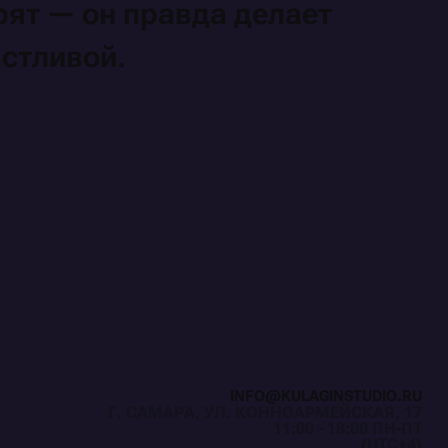
ерят —
он правда
делает
стливой.
I
N
F
O
@
K
U
L
A
G
I
N
S
T
U
D
I
O
.
R
U
Г. САМАРА, УЛ. КОННОАРМЕЙСКАЯ, 17
I
N
F
O
@
K
U
L
A
G
I
N
S
T
U
D
I
O
.
R
U
11:00 - 18:00 ПН-ПТ
(UTC+4)