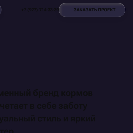
З
А
К
А
З
А
Т
Ь
П
Р
О
Е
К
Т
+
7
(
9
2
7
)
7
1
4
-
3
3
-
3
9
З
А
К
А
З
А
Т
Ь
П
Р
О
Е
К
Т
+
7
(
9
2
7
)
7
1
4
-
3
3
-
3
9
еменный
бренд
кормов
четает
в себе
заботу
зуальный
стиль
и яркий
тер.