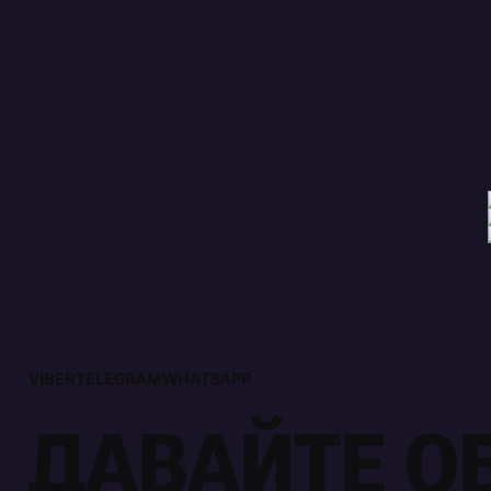
V
I
B
E
R
T
E
L
E
G
R
A
M
W
H
A
T
S
A
P
P
V
I
B
E
R
T
E
L
E
G
R
A
M
W
H
A
T
S
A
P
P
ДАВАЙТЕ О