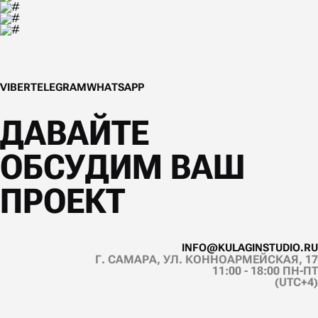
V
I
B
E
R
T
E
L
E
G
R
A
M
W
H
A
T
S
A
P
P
V
I
B
E
R
T
E
L
E
G
R
A
M
W
H
A
T
S
A
P
P
ДАВАЙТЕ
ОБСУДИМ ВАШ
ПРОЕКТ
I
N
F
O
@
K
U
L
A
G
I
N
S
T
U
D
I
O
.
R
U
Г. САМАРА, УЛ. КОННОАРМЕЙСКАЯ, 17
I
N
F
O
@
K
U
L
A
G
I
N
S
T
U
D
I
O
.
R
U
11:00 - 18:00 ПН-ПТ
(UTC+4)