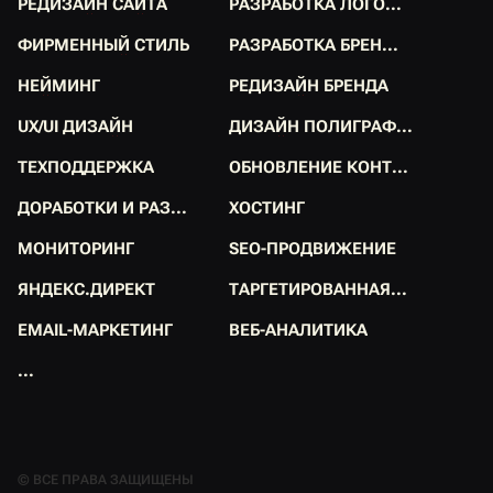
Р
Е
Д
И
З
А
Й
Н
С
А
Й
Т
А
Р
А
З
Р
А
Б
О
Т
К
А
Л
О
Г
О
.
.
.
Р
Е
Д
И
З
А
Й
Н
С
А
Й
Т
А
Р
А
З
Р
А
Б
О
Т
К
А
Л
О
Г
О
.
.
.
Ф
И
Р
М
Е
Н
Н
Ы
Й
С
Т
И
Л
Ь
Р
А
З
Р
А
Б
О
Т
К
А
Б
Р
Е
Н
.
.
.
Ф
И
Р
М
Е
Н
Н
Ы
Й
С
Т
И
Л
Ь
Р
А
З
Р
А
Б
О
Т
К
А
Б
Р
Е
Н
.
.
.
Н
Е
Й
М
И
Н
Г
Р
Е
Д
И
З
А
Й
Н
Б
Р
Е
Н
Д
А
Н
Е
Й
М
И
Н
Г
Р
Е
Д
И
З
А
Й
Н
Б
Р
Е
Н
Д
А
U
X
/
U
I
Д
И
З
А
Й
Н
Д
И
З
А
Й
Н
П
О
Л
И
Г
Р
А
Ф
.
.
.
U
X
/
U
I
Д
И
З
А
Й
Н
Д
И
З
А
Й
Н
П
О
Л
И
Г
Р
А
Ф
.
.
.
Т
Е
Х
П
О
Д
Д
Е
Р
Ж
К
А
О
Б
Н
О
В
Л
Е
Н
И
Е
К
О
Н
Т
.
.
.
Т
Е
Х
П
О
Д
Д
Е
Р
Ж
К
А
О
Б
Н
О
В
Л
Е
Н
И
Е
К
О
Н
Т
.
.
.
Д
О
Р
А
Б
О
Т
К
И
И
Р
А
З
.
.
.
Х
О
С
Т
И
Н
Г
Д
О
Р
А
Б
О
Т
К
И
И
Р
А
З
.
.
.
Х
О
С
Т
И
Н
Г
М
О
Н
И
Т
О
Р
И
Н
Г
S
E
O
-
П
Р
О
Д
В
И
Ж
Е
Н
И
Е
М
О
Н
И
Т
О
Р
И
Н
Г
S
E
O
-
П
Р
О
Д
В
И
Ж
Е
Н
И
Е
Я
Н
Д
Е
К
С
.
Д
И
Р
Е
К
Т
Т
А
Р
Г
Е
Т
И
Р
О
В
А
Н
Н
А
Я
.
.
.
Я
Н
Д
Е
К
С
.
Д
И
Р
Е
К
Т
Т
А
Р
Г
Е
Т
И
Р
О
В
А
Н
Н
А
Я
.
.
.
E
M
A
I
L
-
М
А
Р
К
Е
Т
И
Н
Г
В
Е
Б
-
А
Н
А
Л
И
Т
И
К
А
E
M
A
I
L
-
М
А
Р
К
Е
Т
И
Н
Г
В
Е
Б
-
А
Н
А
Л
И
Т
И
К
А
.
.
.
.
.
.
© ВСЕ ПРАВА ЗАЩИЩЕНЫ