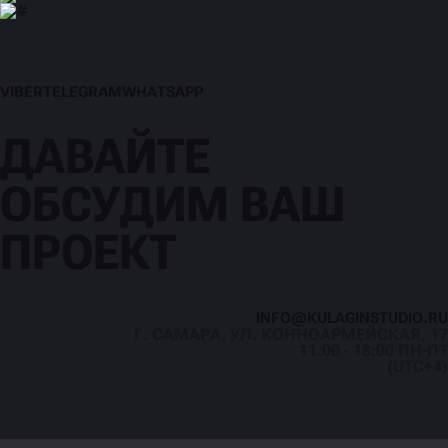
V
I
B
E
R
T
E
L
E
G
R
A
M
W
H
A
T
S
A
P
P
V
I
B
E
R
T
E
L
E
G
R
A
M
W
H
A
T
S
A
P
P
ДАВАЙТЕ
ОБСУДИМ ВАШ
ПРОЕКТ
I
N
F
O
@
K
U
L
A
G
I
N
S
T
U
D
I
O
.
R
U
Г. САМАРА, УЛ. КОННОАРМЕЙСКАЯ, 17
I
N
F
O
@
K
U
L
A
G
I
N
S
T
U
D
I
O
.
R
U
11:00 - 18:00 ПН-ПТ
(UTC+4)