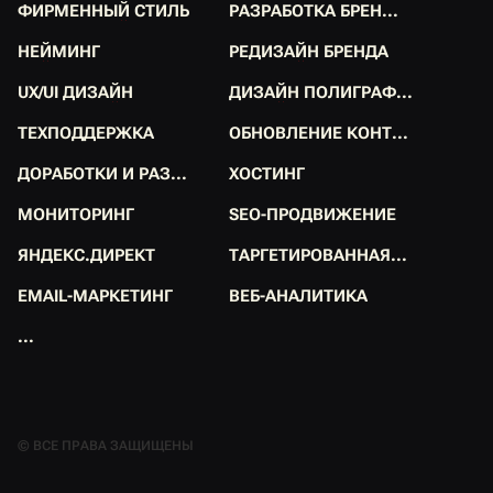
Ф
И
Р
М
Е
Н
Н
Ы
Й
С
Т
И
Л
Ь
Р
А
З
Р
А
Б
О
Т
К
А
Б
Р
Е
Н
.
.
.
Ф
И
Р
М
Е
Н
Н
Ы
Й
С
Т
И
Л
Ь
Р
А
З
Р
А
Б
О
Т
К
А
Б
Р
Е
Н
.
.
.
Н
Е
Й
М
И
Н
Г
Р
Е
Д
И
З
А
Й
Н
Б
Р
Е
Н
Д
А
Н
Е
Й
М
И
Н
Г
Р
Е
Д
И
З
А
Й
Н
Б
Р
Е
Н
Д
А
U
X
/
U
I
Д
И
З
А
Й
Н
Д
И
З
А
Й
Н
П
О
Л
И
Г
Р
А
Ф
.
.
.
U
X
/
U
I
Д
И
З
А
Й
Н
Д
И
З
А
Й
Н
П
О
Л
И
Г
Р
А
Ф
.
.
.
Т
Е
Х
П
О
Д
Д
Е
Р
Ж
К
А
О
Б
Н
О
В
Л
Е
Н
И
Е
К
О
Н
Т
.
.
.
Т
Е
Х
П
О
Д
Д
Е
Р
Ж
К
А
О
Б
Н
О
В
Л
Е
Н
И
Е
К
О
Н
Т
.
.
.
Д
О
Р
А
Б
О
Т
К
И
И
Р
А
З
.
.
.
Х
О
С
Т
И
Н
Г
Д
О
Р
А
Б
О
Т
К
И
И
Р
А
З
.
.
.
Х
О
С
Т
И
Н
Г
М
О
Н
И
Т
О
Р
И
Н
Г
S
E
O
-
П
Р
О
Д
В
И
Ж
Е
Н
И
Е
М
О
Н
И
Т
О
Р
И
Н
Г
S
E
O
-
П
Р
О
Д
В
И
Ж
Е
Н
И
Е
Я
Н
Д
Е
К
С
.
Д
И
Р
Е
К
Т
Т
А
Р
Г
Е
Т
И
Р
О
В
А
Н
Н
А
Я
.
.
.
Я
Н
Д
Е
К
С
.
Д
И
Р
Е
К
Т
Т
А
Р
Г
Е
Т
И
Р
О
В
А
Н
Н
А
Я
.
.
.
E
M
A
I
L
-
М
А
Р
К
Е
Т
И
Н
Г
В
Е
Б
-
А
Н
А
Л
И
Т
И
К
А
E
M
A
I
L
-
М
А
Р
К
Е
Т
И
Н
Г
В
Е
Б
-
А
Н
А
Л
И
Т
И
К
А
.
.
.
.
.
.
© ВСЕ ПРАВА ЗАЩИЩЕНЫ