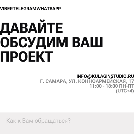
V
I
B
E
R
T
E
L
E
G
R
A
M
W
H
A
T
S
A
P
P
V
I
B
E
R
T
E
L
E
G
R
A
M
W
H
A
T
S
A
P
P
ДАВАЙТЕ
ОБСУДИМ ВАШ
ПРОЕКТ
I
N
F
O
@
K
U
L
A
G
I
N
S
T
U
D
I
O
.
R
U
Г. САМАРА, УЛ. КОННОАРМЕЙСКАЯ, 17
I
N
F
O
@
K
U
L
A
G
I
N
S
T
U
D
I
O
.
R
U
11:00 - 18:00 ПН-ПТ
(UTC+4)