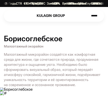
Лиды
CTR
CR
+134%
+76%
Трафик
+52%
CPC
Заявки
+187%
-28%
CPL
Время на сайте
+134%
-31%
Конверсия
CPA
Глубина прос
-24%
+1.8 min
Отказы
+47%
DEP
?
K
U
L
A
G
I
N
G
R
O
U
P
K
U
L
A
G
I
N
G
R
O
U
P
Борисоглебское
Малоэтажный экорайон
Малоэтажный микрорайон создаётся как комфортная
П
О
Д
Р
О
Б
Н
Е
Е
среда для жизни, где сочетаются природа, продуманная
П
О
Д
Р
О
Б
Н
Е
Е
архитектура и ощущение уюта. Необходимо было
сформировать визуальный образ, который передаёт
атмосферу спокойной, гармоничной жизни, подчёркивает
уникальность территории и её ориентированность
на современное и осознанное проживание.