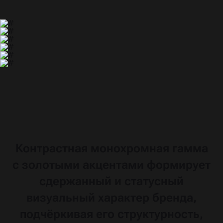
Контрастная
монохромная
гамма
с золотыми
акцентами
формирует
сдержанный
и статусный
визуальный
характер
бренда,
подчёркивая
его структурность,