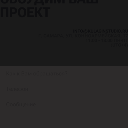
ПРОЕКТ
I
N
F
O
@
K
U
L
A
G
I
N
S
T
U
D
I
O
.
R
U
Г. САМАРА, УЛ. КОННОАРМЕЙСКАЯ, 17
I
N
F
O
@
K
U
L
A
G
I
N
S
T
U
D
I
O
.
R
U
11:00 - 18:00 ПН-ПТ
(UTC+4)