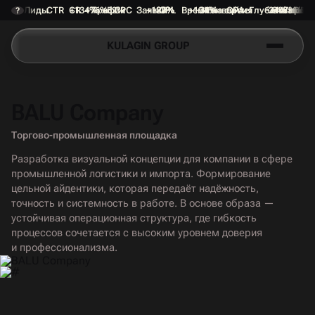
Лиды
CTR
CR
+134%
+76%
Трафик
+52%
CPC
Заявки
+187%
-28%
CPL
Время на сайте
+134%
-31%
Конверсия
CPA
Глубина прос
-24%
+1.8 min
Отказы
+47%
DEP
?
K
U
L
A
G
I
N
G
R
O
U
P
K
U
L
A
G
I
N
G
R
O
U
P
BALU Company
Торгово-промышленная площадка
Разработка визуальной концепции для компании в сфере
П
О
Д
Р
О
Б
Н
Е
Е
промышленной логистики и импорта. Формирование
П
О
Д
Р
О
Б
Н
Е
Е
цельной айдентики, которая передаёт надёжность,
точность и системность в работе. В основе образа —
устойчивая операционная структура, где гибкость
процессов сочетается с высоким уровнем доверия
и профессионализма.