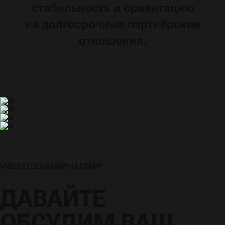
стабильность
и ориентацию
на долгосрочные
партнёрские
отношения.
V
I
B
E
R
T
E
L
E
G
R
A
M
W
H
A
T
S
A
P
P
V
I
B
E
R
T
E
L
E
G
R
A
M
W
H
A
T
S
A
P
P
ДАВАЙТЕ
ОБСУДИМ ВАШ