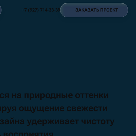
З
А
К
А
З
А
Т
Ь
П
Р
О
Е
К
Т
+
7
(
9
2
7
)
7
1
4
-
3
3
-
3
9
З
А
К
А
З
А
Т
Ь
П
Р
О
Е
К
Т
+
7
(
9
2
7
)
7
1
4
-
3
3
-
3
9
тся
на природные
оттенки
ируя
ощущение
свежести
зайна
удерживает
чистоту
ь
восприятия.