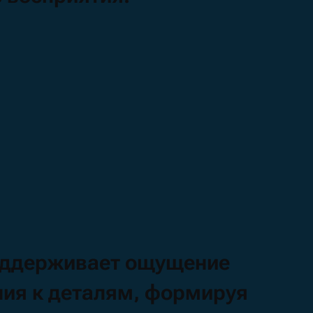
оддерживает
ощущение
ния
к деталям,
формируя