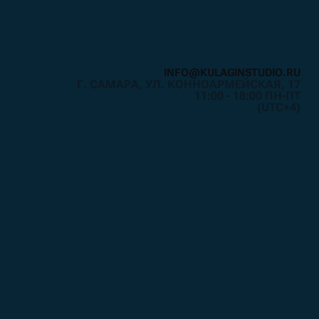
I
N
F
O
@
K
U
L
A
G
I
N
S
T
U
D
I
O
.
R
U
Г. САМАРА, УЛ. КОННОАРМЕЙСКАЯ, 17
I
N
F
O
@
K
U
L
A
G
I
N
S
T
U
D
I
O
.
R
U
11:00 - 18:00 ПН-ПТ
(UTC+4)