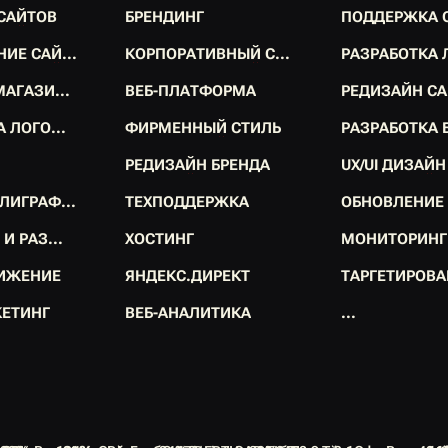
С
А
Й
Т
О
В
Б
Р
Е
Н
Д
И
Н
Г
П
О
Д
Д
Е
Р
Ж
К
А
С
А
Й
Т
О
В
Б
Р
Е
Н
Д
И
Н
Г
П
О
Д
Д
Е
Р
Ж
К
А
Н
И
Е
С
А
Й
.
.
.
К
О
Р
П
О
Р
А
Т
И
В
Н
Ы
Й
С
.
.
.
Р
А
З
Р
А
Б
О
Т
К
А
Н
И
Е
С
А
Й
.
.
.
К
О
Р
П
О
Р
А
Т
И
В
Н
Ы
Й
С
.
.
.
Р
А
З
Р
А
Б
О
Т
К
А
М
А
Г
А
З
И
.
.
.
В
Е
Б
-
П
Л
А
Т
Ф
О
Р
М
А
Р
Е
Д
И
З
А
Й
Н
С
А
М
А
Г
А
З
И
.
.
.
В
Е
Б
-
П
Л
А
Т
Ф
О
Р
М
А
Р
Е
Д
И
З
А
Й
Н
С
А
А
Л
О
Г
О
.
.
.
Ф
И
Р
М
Е
Н
Н
Ы
Й
С
Т
И
Л
Ь
Р
А
З
Р
А
Б
О
Т
К
А
А
Л
О
Г
О
.
.
.
Ф
И
Р
М
Е
Н
Н
Ы
Й
С
Т
И
Л
Ь
Р
А
З
Р
А
Б
О
Т
К
А
Р
Е
Д
И
З
А
Й
Н
Б
Р
Е
Н
Д
А
U
X
/
U
I
Д
И
З
А
Й
Н
Р
Е
Д
И
З
А
Й
Н
Б
Р
Е
Н
Д
А
U
X
/
U
I
Д
И
З
А
Й
Н
Л
И
Г
Р
А
Ф
.
.
.
Т
Е
Х
П
О
Д
Д
Е
Р
Ж
К
А
О
Б
Н
О
В
Л
Е
Н
И
Е
Л
И
Г
Р
А
Ф
.
.
.
Т
Е
Х
П
О
Д
Д
Е
Р
Ж
К
А
О
Б
Н
О
В
Л
Е
Н
И
Е
И
И
Р
А
З
.
.
.
Х
О
С
Т
И
Н
Г
М
О
Н
И
Т
О
Р
И
Н
Г
И
И
Р
А
З
.
.
.
Х
О
С
Т
И
Н
Г
М
О
Н
И
Т
О
Р
И
Н
Г
И
Ж
Е
Н
И
Е
Я
Н
Д
Е
К
С
.
Д
И
Р
Е
К
Т
Т
А
Р
Г
Е
Т
И
Р
О
В
А
И
Ж
Е
Н
И
Е
Я
Н
Д
Е
К
С
.
Д
И
Р
Е
К
Т
Т
А
Р
Г
Е
Т
И
Р
О
В
А
К
Е
Т
И
Н
Г
В
Е
Б
-
А
Н
А
Л
И
Т
И
К
А
.
.
.
К
Е
Т
И
Н
Г
В
Е
Б
-
А
Н
А
Л
И
Т
И
К
А
.
.
.