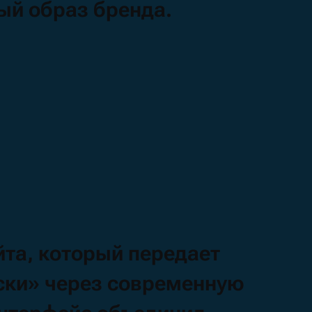
ный
образ
бренда.
йта,
который
передает
ски»
через
современную