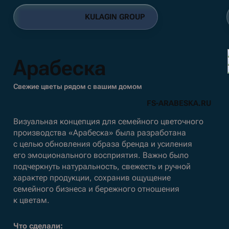
K
U
L
A
G
I
N
G
R
O
U
P
K
U
L
A
G
I
N
G
R
O
U
P
Арабеска
Свежие цветы рядом с вашим домом
F
S
-
A
R
A
B
E
S
K
A
.
R
U
F
S
-
A
R
A
B
E
S
K
A
.
R
U
Визуальная концепция для семейного цветочного
производства «Арабеска» была разработана
с целью обновления образа бренда и усиления
его эмоционального восприятия. Важно было
подчеркнуть натуральность, свежесть и ручной
характер продукции, сохранив ощущение
семейного бизнеса и бережного отношения
к цветам.
Что сделали: