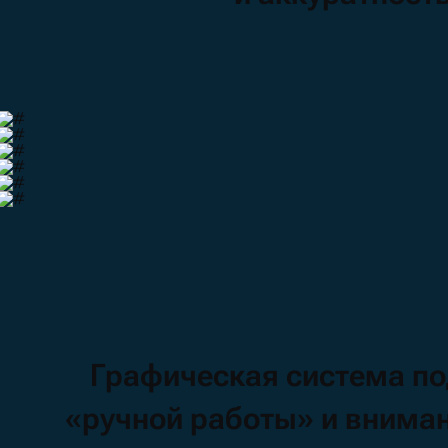
Графическая
система
п
«ручной
работы»
и внима