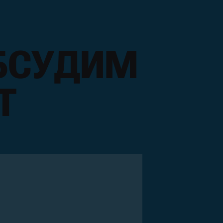
БСУДИМ
Т