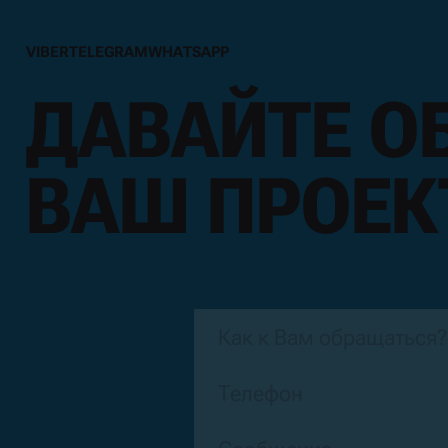
V
I
B
E
R
T
E
L
E
G
R
A
M
W
H
A
T
S
A
P
P
V
I
B
E
R
T
E
L
E
G
R
A
M
W
H
A
T
S
A
P
P
ДАВАЙТЕ О
ВАШ ПРОЕК