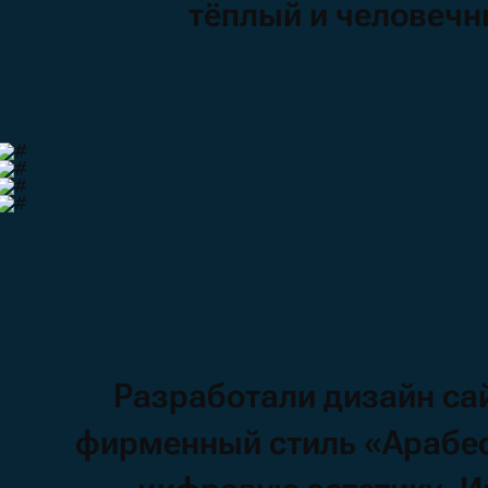
тёплый
и человеч
Разработали
дизайн
са
фирменный
стиль
«Арабе