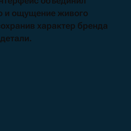
нтерфейс
объединил
о
и
ощущение
живого
сохранив
характер
бренда
й
детали.