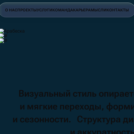
О НАС
ПРОЕКТЫ
УСЛУГИ
КОМАНДА
КАРЬЕРА
МЫСЛИ
КОНТАКТЫ
Визуальный
стиль
опирае
и мягкие
переходы,
форм
и сезонности. Структура
ди
и аккуратност