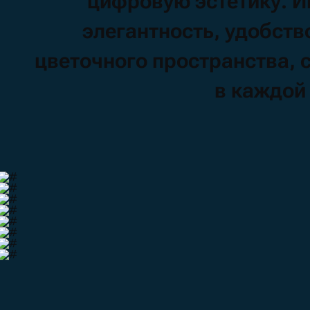
цифровую
эстетику.
И
элегантность,
удобств
цветочного
пространства,
в
каждо